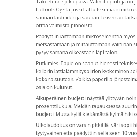
Talo etenee joka päivä. Valmiita pintoja on jo
Lattools Oy:stä Jussi Lattu tekemään mikros
saunan lauteiden ja saunan lasiseinän tarkat
ottaa valmiista pinnoista.
Päädyttiin laittamaan mikrosementtiä myös kei
metsästämään ja mittauttamaan välitilaan su
pysyy samana oikeastaan läpi talon.
Putkimies-Tapio on saanut hienosti teknisessä 
kellarin lattialämmityspiirien kytkeminen 
kokonaisuuteen. Vaikka paperilla järjestelmä
osia on kulunut.
Alkuperäinen budjetti näyttää ylittyvän noin 
prosenttilukuja. Meidän tapauksessa suurin 
budjetti. Mutta kyllä kieltämättä kylmä hiki o
Ulkolaudoitus on varsin pitkällä, väri sopii hi
tyytyväinen että päädyttiin sellaiseen 10 v