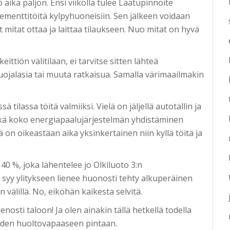
 aika paljon. Ensi viikolla tulee Laatupinnoite
ementtitöitä kylpyhuoneisiin. Sen jälkeen voidaan
 mitat ottaa ja laittaa tilaukseen. Nuo mitat on hyvä
ttiön välitilaan, ei tarvitse sitten lähteä
ojalasia tai muuta ratkaisua. Samalla värimaailmakin
tilassa töitä valmiiksi. Vielä on jäljellä autotallin ja
sekä koko energiapaalujärjestelmän yhdistäminen
 on oikeastaan aika yksinkertainen niin kyllä töitä ja
40 %, joka lähentelee jo Olkiluoto 3:n
syy ylitykseen lienee huonosti tehty alkuperäinen
n välillä. No, eiköhän kaikesta selvitä.
enosti taloon! Ja olen ainakin tällä hetkellä todella
uoden huoltovapaaseen pintaan.