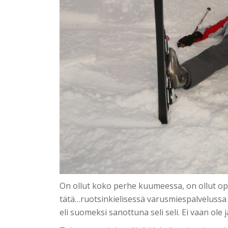
On ollut koko perhe kuumeessa, on ollut opis
tätä…ruotsinkielisessä varusmiespalvelussa
eli suomeksi sanottuna seli seli. Ei vaan ole j