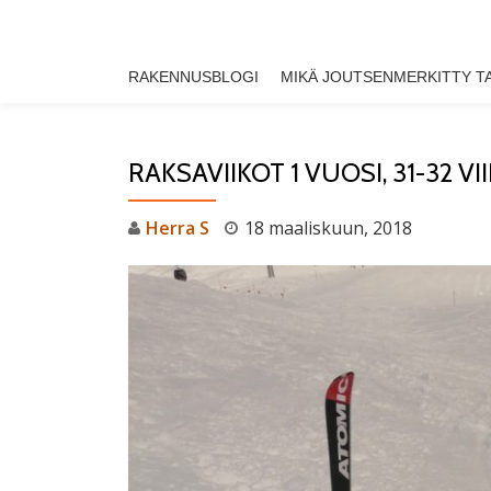
Skip
RAKENNUSBLOGI
MIKÄ JOUTSENMERKITTY T
to
content
RAKSAVIIKOT 1 VUOSI, 31-32 VI
Herra S
18 maaliskuun, 2018