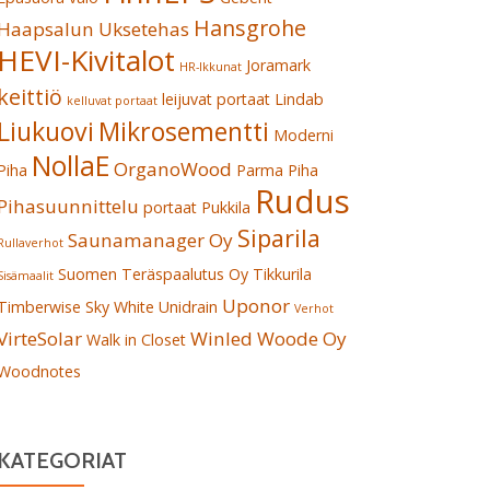
Hansgrohe
Haapsalun Uksetehas
HEVI-Kivitalot
Joramark
HR-Ikkunat
keittiö
leijuvat portaat
Lindab
kelluvat portaat
Liukuovi
Mikrosementti
Moderni
NollaE
OrganoWood
Piha
Parma
Piha
Rudus
Pihasuunnittelu
portaat
Pukkila
Siparila
Saunamanager Oy
Rullaverhot
Suomen Teräspaalutus Oy
Tikkurila
Sisämaalit
Uponor
Timberwise Sky White
Unidrain
Verhot
VirteSolar
Winled
Woode Oy
Walk in Closet
Woodnotes
KATEGORIAT