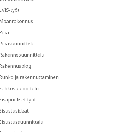
LVIS-työt
Maanrakennus
Piha
Pihasuunnittelu
Rakennesuunnittelu
Rakennusblogi
Runko ja rakennuttaminen
Sähkösuunnittelu
Sisäpuoliset työt
Sisustusideat
Sisustussuunnittelu