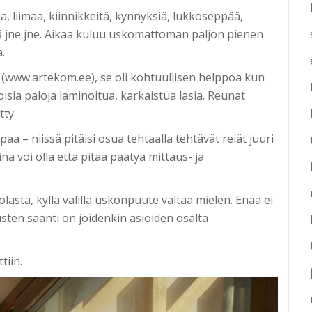
a, liimaa, kiinnikkeitä, kynnyksiä, lukkoseppää,
tä jne jne. Aikaa kuluu uskomattoman paljon pienen
.
a (www.artekom.ee), se oli kohtuullisen helppoa kun
isia paloja laminoitua, karkaistua lasia. Reunat
tty.
a – niissä pitäisi osua tehtaalla tehtävät reiät juuri
nä voi olla että pitää päätyä mittaus- ja
ästä, kyllä välillä uskonpuute valtaa mielen. Enää ei
austen saanti on joidenkin asioiden osalta
tiin.