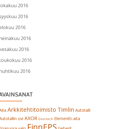
lokakuu 2016
syyskuu 2016
elokuu 2016
heinäkuu 2016
kesäkuu 2016
toukokuu 2016
huhtikuu 2016
AVAINSANAT
Arkkitehtitoimisto Timlin
Aita
Autotalli
AXOR
Autotallin ovi
Elementti-aita
Doortech
FinnEPS
Epäsuora valo
Geberit