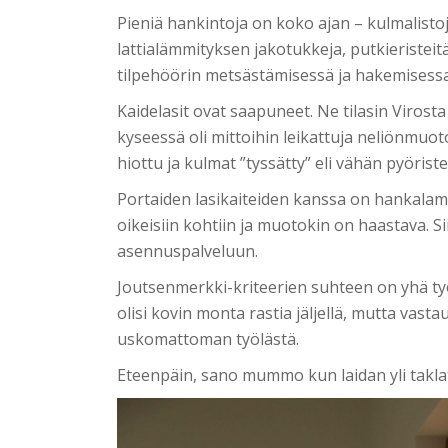
Pieniä hankintoja on koko ajan – kulmalistoj
lattialämmityksen jakotukkeja, putkieristei
tilpehöörin metsästämisessä ja hakemisessa
Kaidelasit ovat saapuneet. Ne tilasin Virost
kyseessä oli mittoihin leikattuja neliönmuoto
hiottu ja kulmat ”tyssätty” eli vähän pyöriste
Portaiden lasikaiteiden kanssa on hankalampa
oikeisiin kohtiin ja muotokin on haastava. Sii
asennuspalveluun.
Joutsenmerkki-kriteerien suhteen on yhä työl
olisi kovin monta rastia jäljellä, mutta vast
uskomattoman työlästä.
Eteenpäin, sano mummo kun laidan yli taklat