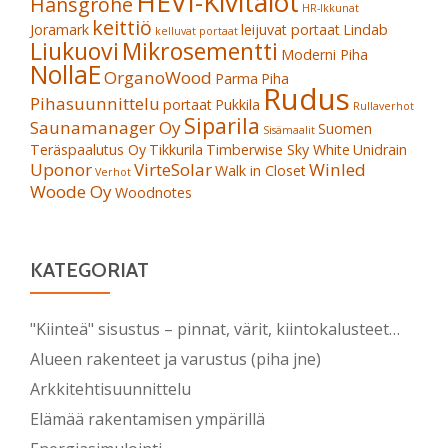
HEVI-Kivitalot
Hansgrohe
HR-Ikkunat
keittiö
Joramark
leijuvat portaat
Lindab
kelluvat portaat
Liukuovi
Mikrosementti
Moderni Piha
NollaE
OrganoWood
Parma
Piha
Rudus
Pihasuunnittelu
portaat
Pukkila
Rullaverhot
Siparila
Saunamanager Oy
Suomen
Sisämaalit
Teräspaalutus Oy
Tikkurila
Timberwise Sky White
Unidrain
Uponor
VirteSolar
Winled
Walk in Closet
Verhot
Woode Oy
Woodnotes
KATEGORIAT
"Kiinteä" sisustus – pinnat, värit, kiintokalusteet…
Alueen rakenteet ja varustus (piha jne)
Arkkitehtisuunnittelu
Elämää rakentamisen ympärillä