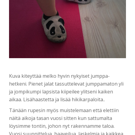
Kuva kiteyttää melko hyvin nykyiset jumppa-
hetkeni. Pienet jalat tassuttelevat jumppamaton yli
ja jompikumpi lapsista kiipeilee ylitseni kaiken
aikaa. Lisähaastetta ja lisää hikikarpaloita..
Tänään rupesin myös muistelemaan että elettiin
näitä aikoja tasan vuosi sitten kun sattumalta
löysimme tontin, johon nyt rakennamme taloa.
Vuosi suunnittelua, haaveilua, laskelmia ja kaikkea