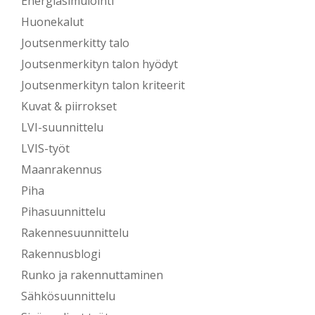
Energiasimulointi
Huonekalut
Joutsenmerkitty talo
Joutsenmerkityn talon hyödyt
Joutsenmerkityn talon kriteerit
Kuvat & piirrokset
LVI-suunnittelu
LVIS-työt
Maanrakennus
Piha
Pihasuunnittelu
Rakennesuunnittelu
Rakennusblogi
Runko ja rakennuttaminen
Sähkösuunnittelu