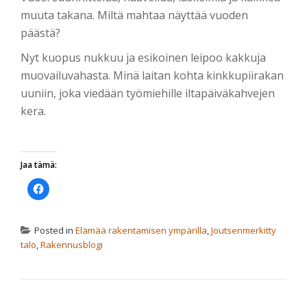
muuta takana. Miltä mahtaa näyttää vuoden
päästä?
Nyt kuopus nukkuu ja esikoinen leipoo kakkuja
muovailuvahasta. Minä laitan kohta kinkkupiirakan
uuniin, joka viedään työmiehille iltapäiväkahvejen
kera.
Jaa tämä:
Jaa
Facebookissa(Avautuu
uudessa
ikkunassa)
Posted in
Elämää rakentamisen ympärillä
,
Joutsenmerkitty
talo
,
Rakennusblogi
ARTIKKELIEN SELAUS