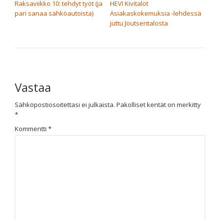
Raksaviikko 10: tehdyt työt (ja
HEVI Kivitalot
pari sanaa sähköautoista)
Asiakaskokemuksia -lehdessä
juttu Joutsentalosta
Vastaa
Sähköpostiosoitettasi ei julkaista.
Pakolliset kentät on merkitty
*
Kommentti
*