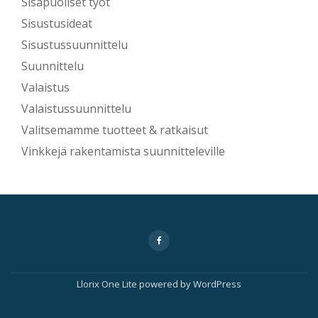
Sisäpuoliset työt
Sisustusideat
Sisustussuunnittelu
Suunnittelu
Valaistus
Valaistussuunnittelu
Valitsemamme tuotteet & ratkaisut
Vinkkejä rakentamista suunnitteleville
Secondary
fa-
facebook
Menu
Llorix One Lite
powered by
WordPress