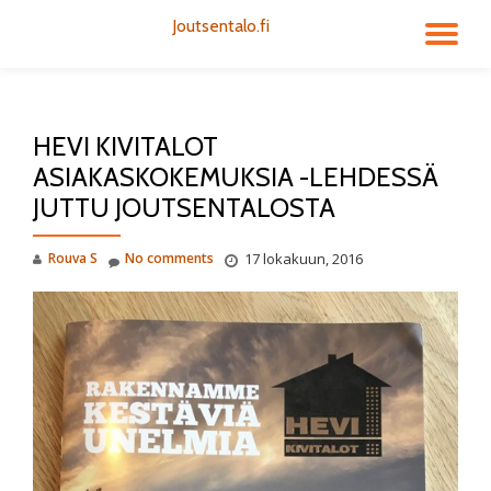
Joutsentalo.fi
TO
Skip
to
NA
content
HEVI KIVITALOT
ASIAKASKOKEMUKSIA -LEHDESSÄ
JUTTU JOUTSENTALOSTA
Rouva S
No comments
17 lokakuun, 2016