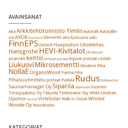
AVAINSANAT
Arkkitehtitoimisto Timlin
Aita
Autotalli
Autotallin
AXOR
ovi
Elementti-aita
Epäsuora valo
Doortech
FinnEPS
Haapsalun Uksetehas
Geberit
HEVI-Kivitalot
Hansgrohe
HR-Ikkunat
keittiö
Joramark
leijuvat portaat
Lindab
kelluvat portaat
Liukuovi
Mikrosementti
Moderni Piha
NollaE
OrganoWood
Parma
Piha
Rudus
Pihasuunnittelu
portaat
Pukkila
Rullaverhot
Siparila
Saunamanager Oy
Suomen
Sisämaalit
Teräspaalutus Oy
Tikkurila
Timberwise Sky White
Unidrain
Uponor
VirteSolar
Winled
Walk in Closet
Verhot
Woode Oy
Woodnotes
KATEGORIAT