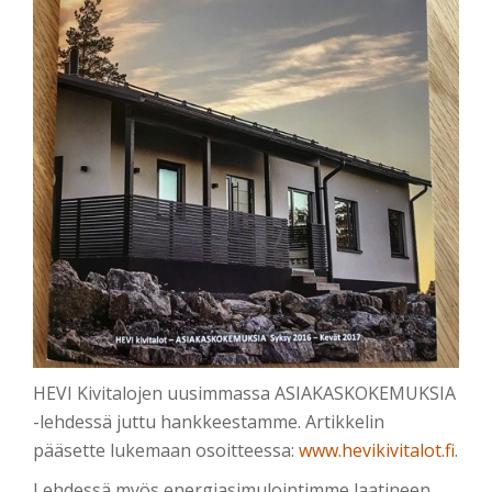
HEVI Kivitalojen uusimmassa ASIAKASKOKEMUKSIA
-lehdessä juttu hankkeestamme. Artikkelin
pääsette lukemaan osoitteessa:
www.hevikivitalot.fi
.
Lehdessä myös energiasimulointimme laatineen