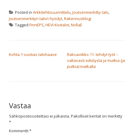
uudessa
ikkunassa)
Posted in
Arkkitehtisuunnittelu
,
Joutsenmerkitty talo
,
Joutsenmerkityn talon hyödyt
,
Rakennusblogi
Tagged
FinnEPS
,
HEVI-Kivitalot
,
NollaE
ARTIKKELIEN SELAUS
Kohta 1-vuotias talohaave
Raksaviikko 11: tehdyt työt –
valtavasti edistystä ja mutkia (ja
putkia) matkalla
Vastaa
Sähköpostiosoitettasi ei julkaista.
Pakolliset kentät on merkitty
*
Kommentti
*