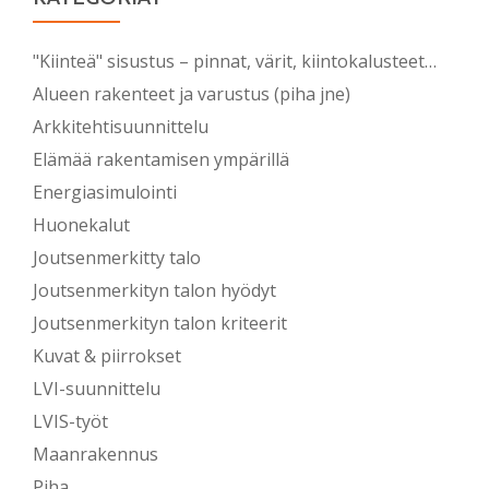
"Kiinteä" sisustus – pinnat, värit, kiintokalusteet…
Alueen rakenteet ja varustus (piha jne)
Arkkitehtisuunnittelu
Elämää rakentamisen ympärillä
Energiasimulointi
Huonekalut
Joutsenmerkitty talo
Joutsenmerkityn talon hyödyt
Joutsenmerkityn talon kriteerit
Kuvat & piirrokset
LVI-suunnittelu
LVIS-työt
Maanrakennus
Piha