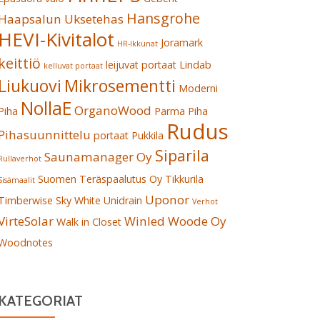
Hansgrohe
Haapsalun Uksetehas
HEVI-Kivitalot
Joramark
HR-Ikkunat
keittiö
leijuvat portaat
Lindab
kelluvat portaat
Liukuovi
Mikrosementti
Moderni
NollaE
OrganoWood
Piha
Parma
Piha
Rudus
Pihasuunnittelu
portaat
Pukkila
Siparila
Saunamanager Oy
Rullaverhot
Suomen Teräspaalutus Oy
Tikkurila
Sisämaalit
Uponor
Timberwise Sky White
Unidrain
Verhot
VirteSolar
Winled
Woode Oy
Walk in Closet
Woodnotes
KATEGORIAT