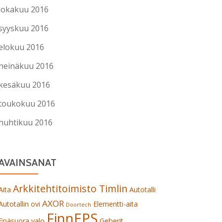
lokakuu 2016
syyskuu 2016
elokuu 2016
heinäkuu 2016
kesäkuu 2016
toukokuu 2016
huhtikuu 2016
AVAINSANAT
Arkkitehtitoimisto Timlin
Aita
Autotalli
AXOR
Autotallin ovi
Elementti-aita
Doortech
FinnEPS
Epäsuora valo
Geberit