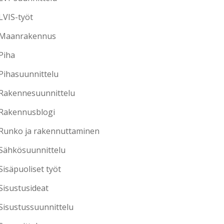
LVIS-työt
Maanrakennus
Piha
Pihasuunnittelu
Rakennesuunnittelu
Rakennusblogi
Runko ja rakennuttaminen
Sähkösuunnittelu
Sisäpuoliset työt
Sisustusideat
Sisustussuunnittelu