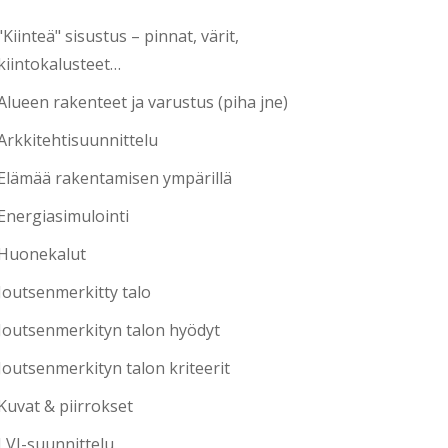
"Kiinteä" sisustus – pinnat, värit,
kiintokalusteet…
Alueen rakenteet ja varustus (piha jne)
Arkkitehtisuunnittelu
Elämää rakentamisen ympärillä
Energiasimulointi
Huonekalut
Joutsenmerkitty talo
Joutsenmerkityn talon hyödyt
Joutsenmerkityn talon kriteerit
Kuvat & piirrokset
LVI-suunnittelu