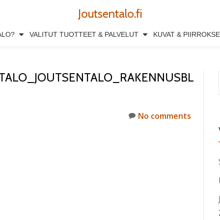
Joutsentalo.fi
ALO?
VALITUT TUOTTEET & PALVELUT
KUVAT & PIIRROKS
ITALO_JOUTSENTALO_RAKENNUSBL
No comments