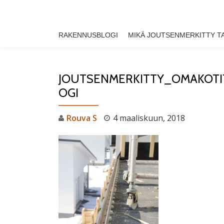
Skip
RAKENNUSBLOGI
MIKÄ JOUTSENMERKITTY T
to
content
JOUTSENMERKITTY_OMAKOT
OGI
Rouva S
4 maaliskuun, 2018