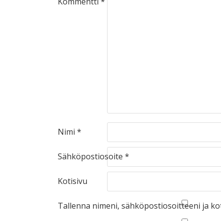
Kommentti
*
Nimi
*
Sähköpostiosoite
*
Kotisivu
Tallenna nimeni, sähköpostiosoitteeni ja k