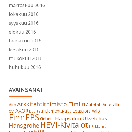
marraskuu 2016
lokakuu 2016
syyskuu 2016
elokuu 2016
heinäkuu 2016
kesäkuu 2016
toukokuu 2016
huhtikuu 2016
AVAINSANAT
Arkkitehtitoimisto Timlin
Aita
Autotalli
Autotallin
AXOR
ovi
Elementti-aita
Epäsuora valo
Doortech
FinnEPS
Haapsalun Uksetehas
Geberit
HEVI-Kivitalot
Hansgrohe
HR-Ikkunat