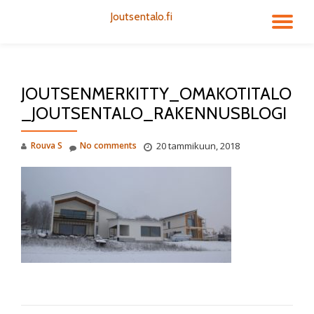
Joutsentalo.fi
TO
Skip
to
NA
content
JOUTSENMERKITTY_OMAKOTITALO
_JOUTSENTALO_RAKENNUSBLOGI
Rouva S
No comments
20 tammikuun, 2018