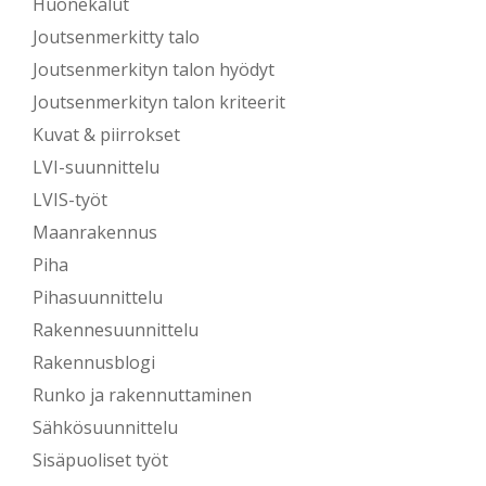
Huonekalut
Joutsenmerkitty talo
Joutsenmerkityn talon hyödyt
Joutsenmerkityn talon kriteerit
Kuvat & piirrokset
LVI-suunnittelu
LVIS-työt
Maanrakennus
Piha
Pihasuunnittelu
Rakennesuunnittelu
Rakennusblogi
Runko ja rakennuttaminen
Sähkösuunnittelu
Sisäpuoliset työt