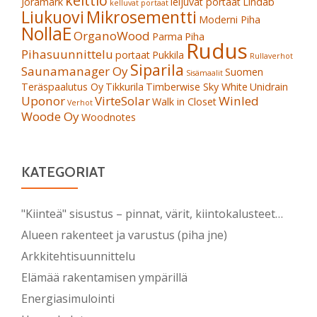
keittiö
Joramark
leijuvat portaat
Lindab
kelluvat portaat
Liukuovi
Mikrosementti
Moderni Piha
NollaE
OrganoWood
Parma
Piha
Rudus
Pihasuunnittelu
portaat
Pukkila
Rullaverhot
Siparila
Saunamanager Oy
Suomen
Sisämaalit
Teräspaalutus Oy
Tikkurila
Timberwise Sky White
Unidrain
Uponor
VirteSolar
Winled
Walk in Closet
Verhot
Woode Oy
Woodnotes
KATEGORIAT
"Kiinteä" sisustus – pinnat, värit, kiintokalusteet…
Alueen rakenteet ja varustus (piha jne)
Arkkitehtisuunnittelu
Elämää rakentamisen ympärillä
Energiasimulointi