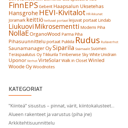
FinnEPS
Haapsalun Uksetehas
Geberit
HEVI-Kivitalot
Hansgrohe
HR-Ikkunat
keittiö
Joramark
leijuvat portaat
Lindab
kelluvat portaat
Liukuovi
Mikrosementti
Moderni Piha
NollaE
OrganoWood
Parma
Piha
Rudus
Pihasuunnittelu
portaat
Pukkila
Rullaverhot
Siparila
Saunamanager Oy
Suomen
Sisämaalit
Teräspaalutus Oy
Tikkurila
Timberwise Sky White
Unidrain
Uponor
VirteSolar
Winled
Walk in Closet
Verhot
Woode Oy
Woodnotes
KATEGORIAT
"Kiinteä" sisustus – pinnat, värit, kiintokalusteet…
Alueen rakenteet ja varustus (piha jne)
Arkkitehtisuunnittelu