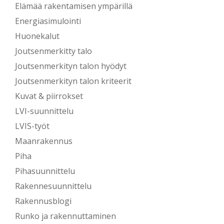
Elämää rakentamisen ympärillä
Energiasimulointi
Huonekalut
Joutsenmerkitty talo
Joutsenmerkityn talon hyödyt
Joutsenmerkityn talon kriteerit
Kuvat & piirrokset
LVI-suunnittelu
LVIS-työt
Maanrakennus
Piha
Pihasuunnittelu
Rakennesuunnittelu
Rakennusblogi
Runko ja rakennuttaminen