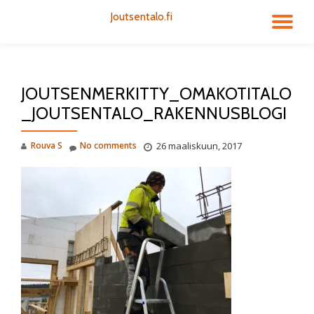
Joutsentalo.fi
TO
Skip
to
NA
content
JOUTSENMERKITTY_OMAKOTITALO
_JOUTSENTALO_RAKENNUSBLOGI
Rouva S
No comments
26 maaliskuun, 2017