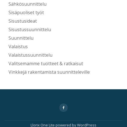
Sähkösuunnittelu
Sisäpuoliset työt
Sisustusideat
Sisustussuunnittelu
Suunnittelu
Valaistus
Valaistussuunnittelu
Valitsemamme tuotteet & ratkaisut
Vinkkejä rakentamista suunnitteleville
Secondary
fa-
facebook
Menu
Llorix One Lite
powered by
WordPress