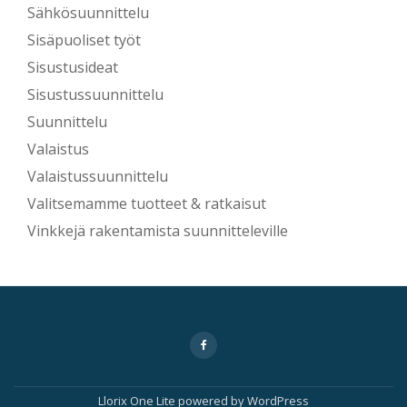
Sähkösuunnittelu
Sisäpuoliset työt
Sisustusideat
Sisustussuunnittelu
Suunnittelu
Valaistus
Valaistussuunnittelu
Valitsemamme tuotteet & ratkaisut
Vinkkejä rakentamista suunnitteleville
Secondary
fa-
facebook
Menu
Llorix One Lite
powered by
WordPress