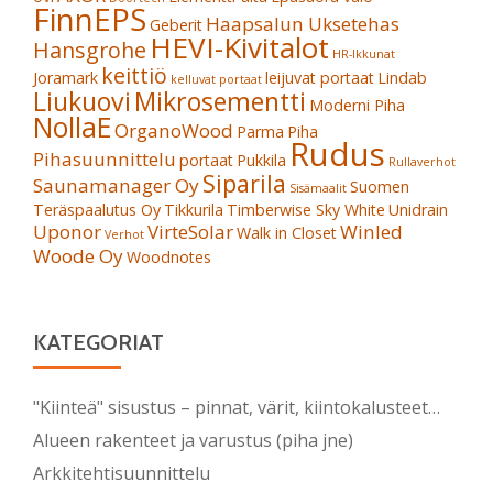
FinnEPS
Haapsalun Uksetehas
Geberit
HEVI-Kivitalot
Hansgrohe
HR-Ikkunat
keittiö
Joramark
leijuvat portaat
Lindab
kelluvat portaat
Liukuovi
Mikrosementti
Moderni Piha
NollaE
OrganoWood
Parma
Piha
Rudus
Pihasuunnittelu
portaat
Pukkila
Rullaverhot
Siparila
Saunamanager Oy
Suomen
Sisämaalit
Teräspaalutus Oy
Tikkurila
Timberwise Sky White
Unidrain
Uponor
VirteSolar
Winled
Walk in Closet
Verhot
Woode Oy
Woodnotes
KATEGORIAT
"Kiinteä" sisustus – pinnat, värit, kiintokalusteet…
Alueen rakenteet ja varustus (piha jne)
Arkkitehtisuunnittelu