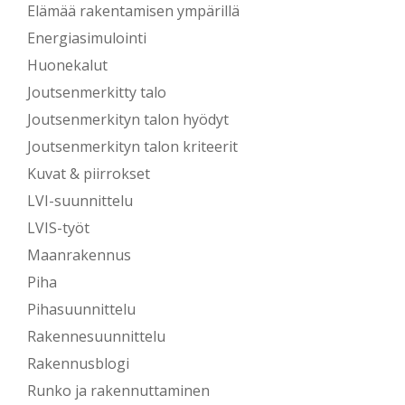
Elämää rakentamisen ympärillä
Energiasimulointi
Huonekalut
Joutsenmerkitty talo
Joutsenmerkityn talon hyödyt
Joutsenmerkityn talon kriteerit
Kuvat & piirrokset
LVI-suunnittelu
LVIS-työt
Maanrakennus
Piha
Pihasuunnittelu
Rakennesuunnittelu
Rakennusblogi
Runko ja rakennuttaminen