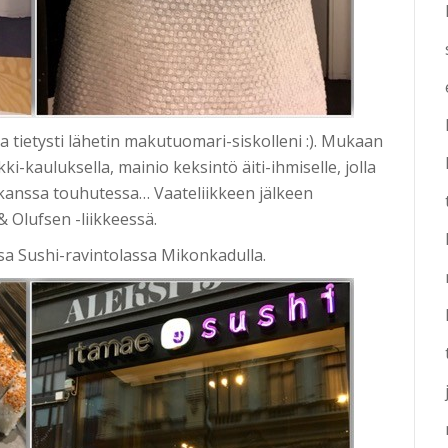
 tietysti lähetin makutuomari-siskolleni :). Mukaan
i-kauluksella, mainio keksintö äiti-ihmiselle, jolla
n kanssa touhutessa… Vaateliikkeen jälkeen
 Olufsen -liikkeessä.
sa Sushi-ravintolassa Mikonkadulla.