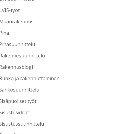
LVIS-työt
Maanrakennus
Piha
Pihasuunnittelu
Rakennesuunnittelu
Rakennusblogi
Runko ja rakennuttaminen
Sähkösuunnittelu
Sisäpuoliset työt
Sisustusideat
Sisustussuunnittelu