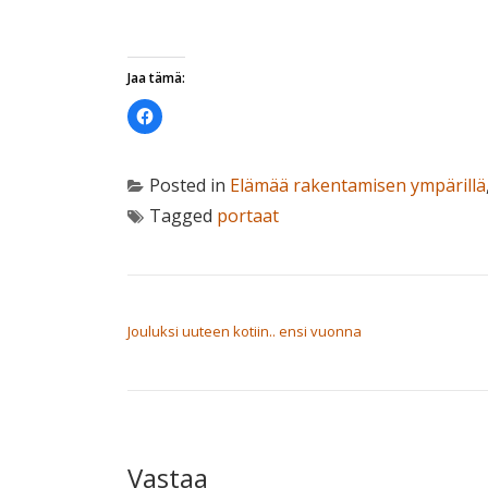
Jaa tämä:
Jaa
Facebookissa(Avautuu
uudessa
ikkunassa)
Posted in
Elämää rakentamisen ympärillä
Tagged
portaat
ARTIKKELIEN SELAUS
Jouluksi uuteen kotiin.. ensi vuonna
Vastaa