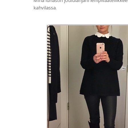
Minä lunastin joululahjani lempivaateliikkee
kahvilassa.