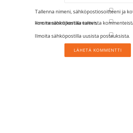
Tallenna nimeni, sähköpostiosoitteeni ja k
kommentointikertaa varten.
Ilmoita sähköpostilla tulevista kommenteist
Ilmoita sähköpostilla uusista postauksista.