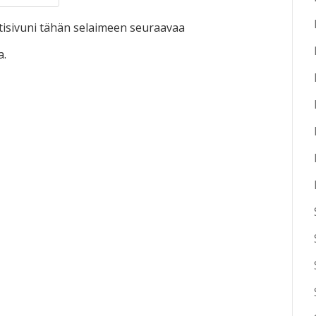
otisivuni tähän selaimeen seuraavaa
a.