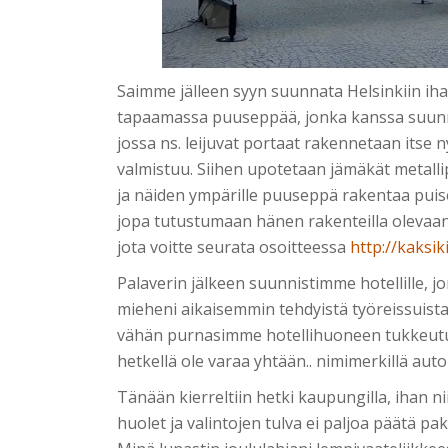
Saimme jälleen syyn suunnata Helsinkiin ih
tapaamassa puuseppää, jonka kanssa suunn
jossa ns. leijuvat portaat rakennetaan itse
valmistuu. Siihen upotetaan jämäkät metall
ja näiden ympärille puuseppä rakentaa puise
jopa tutustumaan hänen rakenteilla olevaan
jota voitte seurata osoitteessa
http://kaksik
Palaverin jälkeen suunnistimme hotellille, j
mieheni aikaisemmin tehdyistä työreissuist
vähän purnasimme hotellihuoneen tukkeutune
hetkellä ole varaa yhtään.. nimimerkillä aut
Tänään kierreltiin hetki kaupungilla, ihan n
huolet ja valintojen tulva ei paljoa päätä pa