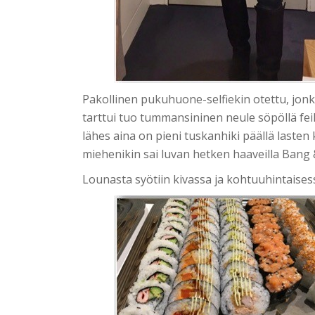
Pakollinen pukuhuone-selfiekin otettu, jonka
tarttui tuo tummansininen neule söpöllä feikk
lähes aina on pieni tuskanhiki päällä laste
miehenikin sai luvan hetken haaveilla Bang &
Lounasta syötiin kivassa ja kohtuuhintaises