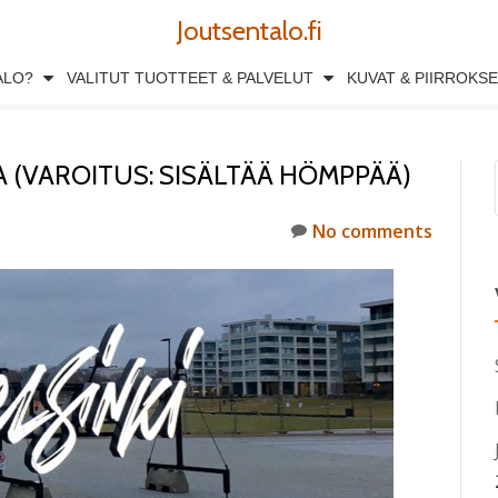
Joutsentalo.fi
ALO?
VALITUT TUOTTEET & PALVELUT
KUVAT & PIIRROKS
A (VAROITUS: SISÄLTÄÄ HÖMPPÄÄ)
No comments