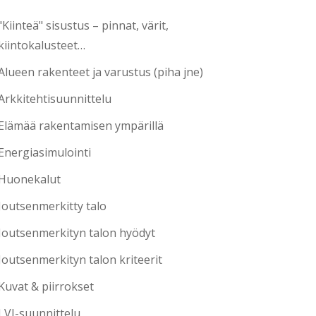
"Kiinteä" sisustus – pinnat, värit,
kiintokalusteet…
Alueen rakenteet ja varustus (piha jne)
Arkkitehtisuunnittelu
Elämää rakentamisen ympärillä
Energiasimulointi
Huonekalut
Joutsenmerkitty talo
Joutsenmerkityn talon hyödyt
Joutsenmerkityn talon kriteerit
Kuvat & piirrokset
LVI-suunnittelu