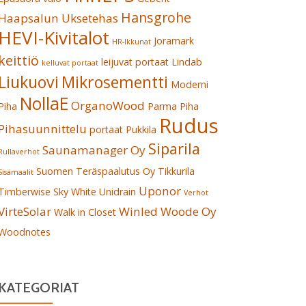
Hansgrohe
Haapsalun Uksetehas
HEVI-Kivitalot
Joramark
HR-Ikkunat
keittiö
leijuvat portaat
Lindab
kelluvat portaat
Liukuovi
Mikrosementti
Moderni
NollaE
OrganoWood
Piha
Parma
Piha
Rudus
Pihasuunnittelu
portaat
Pukkila
Siparila
Saunamanager Oy
Rullaverhot
Suomen Teräspaalutus Oy
Tikkurila
Sisämaalit
Uponor
Timberwise Sky White
Unidrain
Verhot
VirteSolar
Winled
Woode Oy
Walk in Closet
Woodnotes
KATEGORIAT