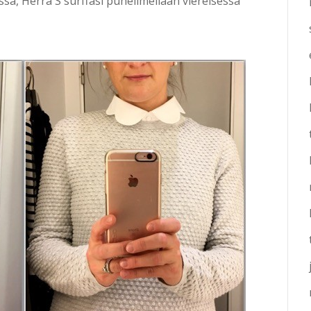
ssä, Herra S surffasi puhelimellaan viereisessä