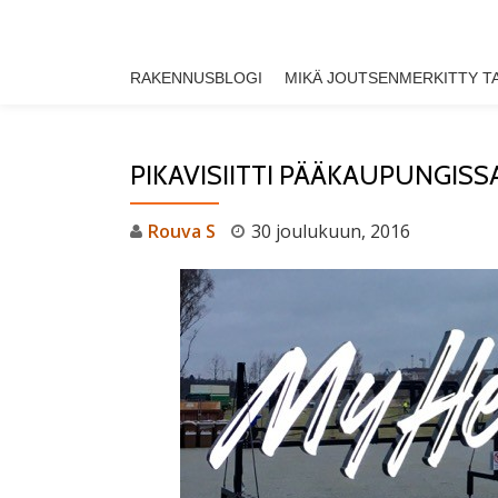
Skip
RAKENNUSBLOGI
MIKÄ JOUTSENMERKITTY T
to
content
PIKAVISIITTI PÄÄKAUPUNGISS
Rouva S
30 joulukuun, 2016