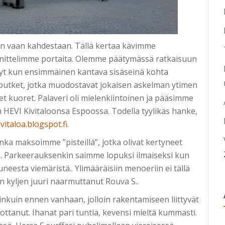
an vaan kahdestaan. Tällä kertaa kävimme
ittelimme portaita. Olemme päätymässä ratkaisuun
 nyt kun ensimmäinen kantava sisäseinä kohta
iputket, jotka muodostavat jokaisen askelman ytimen
t kuoret. Palaveri oli mielenkiintoinen ja pääsimme
 HEVI Kivitaloonsa Espoossa. Todella tyylikäs hanke,
ivitaloa.blogspot.fi
.
onka maksoimme ”pisteillä”, jotka olivat kertyneet
a. Parkeerauksenkin saimme lopuksi ilmaiseksi kun
esta viemäristä.. Ylimääräisiin menoeriin ei tällä
on kyljen juuri naarmuttanut Rouva S..
iinkuin ennen vanhaan, jolloin rakentamiseen liittyvät
kottanut. Ihanat pari tuntia, kevensi mieltä kummasti.