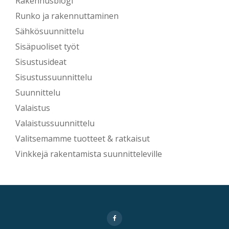
Rakennusblogi
Runko ja rakennuttaminen
Sähkösuunnittelu
Sisäpuoliset työt
Sisustusideat
Sisustussuunnittelu
Suunnittelu
Valaistus
Valaistussuunnittelu
Valitsemamme tuotteet & ratkaisut
Vinkkejä rakentamista suunnitteleville
Secondary
fa-
facebook