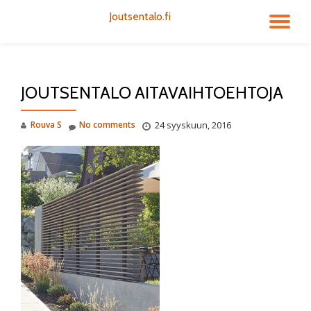
Joutsentalo.fi
TO
Skip
to
NA
content
JOUTSENTALO AITAVAIHTOEHTOJA
Rouva S
No comments
24 syyskuun, 2016