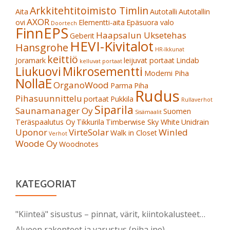
Arkkitehtitoimisto Timlin
Aita
Autotalli
Autotallin
AXOR
ovi
Elementti-aita
Epäsuora valo
Doortech
FinnEPS
Haapsalun Uksetehas
Geberit
HEVI-Kivitalot
Hansgrohe
HR-Ikkunat
keittiö
Joramark
leijuvat portaat
Lindab
kelluvat portaat
Liukuovi
Mikrosementti
Moderni Piha
NollaE
OrganoWood
Parma
Piha
Rudus
Pihasuunnittelu
portaat
Pukkila
Rullaverhot
Siparila
Saunamanager Oy
Suomen
Sisämaalit
Teräspaalutus Oy
Tikkurila
Timberwise Sky White
Unidrain
Uponor
VirteSolar
Winled
Walk in Closet
Verhot
Woode Oy
Woodnotes
KATEGORIAT
"Kiinteä" sisustus – pinnat, värit, kiintokalusteet…
Alueen rakenteet ja varustus (piha jne)