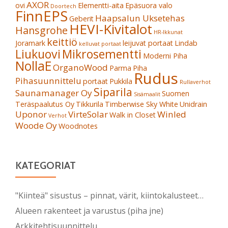
AXOR
ovi
Elementti-aita
Epäsuora valo
Doortech
FinnEPS
Haapsalun Uksetehas
Geberit
HEVI-Kivitalot
Hansgrohe
HR-Ikkunat
keittiö
Joramark
leijuvat portaat
Lindab
kelluvat portaat
Liukuovi
Mikrosementti
Moderni Piha
NollaE
OrganoWood
Parma
Piha
Rudus
Pihasuunnittelu
portaat
Pukkila
Rullaverhot
Siparila
Saunamanager Oy
Suomen
Sisämaalit
Teräspaalutus Oy
Tikkurila
Timberwise Sky White
Unidrain
Uponor
VirteSolar
Winled
Walk in Closet
Verhot
Woode Oy
Woodnotes
KATEGORIAT
"Kiinteä" sisustus – pinnat, värit, kiintokalusteet…
Alueen rakenteet ja varustus (piha jne)
Arkkitehtisuunnittelu