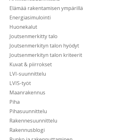
Elämää rakentamisen ympärillä
Energiasimulointi
Huonekalut
Joutsenmerkitty talo
Joutsenmerkityn talon hyödyt
Joutsenmerkityn talon kriteerit
Kuvat & piirrokset
LVI-suunnittelu
LVIS-työt
Maanrakennus
Piha
Pihasuunnittelu
Rakennesuunnittelu
Rakennusblogi
Runko ja rakennuttaminen