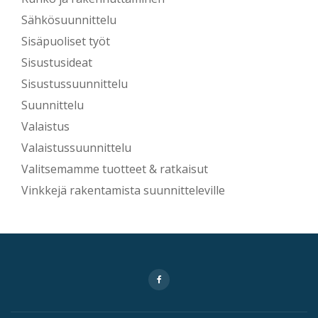
Sähkösuunnittelu
Sisäpuoliset työt
Sisustusideat
Sisustussuunnittelu
Suunnittelu
Valaistus
Valaistussuunnittelu
Valitsemamme tuotteet & ratkaisut
Vinkkejä rakentamista suunnitteleville
Secondary
fa-
facebook
Menu