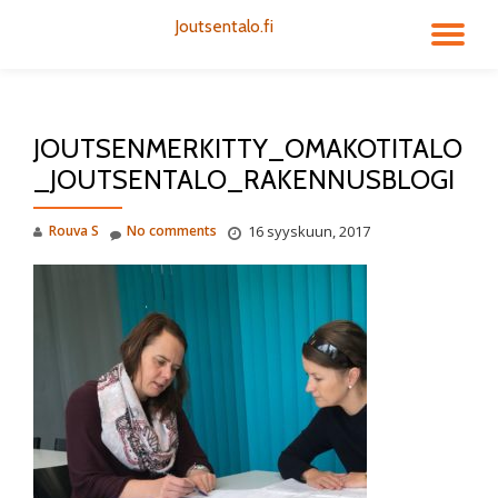
Joutsentalo.fi
TO
Skip
to
NA
content
JOUTSENMERKITTY_OMAKOTITALO
_JOUTSENTALO_RAKENNUSBLOGI
Rouva S
No comments
16 syyskuun, 2017