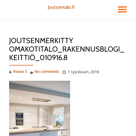
Joutsentalo.fi
TO
Skip
to
NA
content
JOUTSENMERKITTY
OMAKOTITALO_RAKENNUSBLOGI_
KEITTIÖ_010916.8
Rouva S
No comments
1 syyskuun, 2016