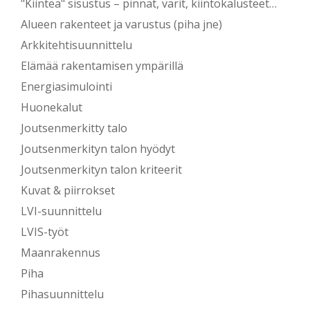
"Kiinteä" sisustus – pinnat, värit, kiintokalusteet…
Alueen rakenteet ja varustus (piha jne)
Arkkitehtisuunnittelu
Elämää rakentamisen ympärillä
Energiasimulointi
Huonekalut
Joutsenmerkitty talo
Joutsenmerkityn talon hyödyt
Joutsenmerkityn talon kriteerit
Kuvat & piirrokset
LVI-suunnittelu
LVIS-työt
Maanrakennus
Piha
Pihasuunnittelu