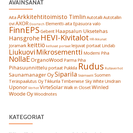
AVAINSANAT
Arkkitehtitoimisto Timlin
Aita
Autotalli
Autotallin
AXOR
ovi
Elementti-aita
Epäsuora valo
Doortech
FinnEPS
Haapsalun Uksetehas
Geberit
HEVI-Kivitalot
Hansgrohe
HR-Ikkunat
keittiö
Joramark
leijuvat portaat
Lindab
kelluvat portaat
Liukuovi
Mikrosementti
Moderni Piha
NollaE
OrganoWood
Parma
Piha
Rudus
Pihasuunnittelu
portaat
Pukkila
Rullaverhot
Siparila
Saunamanager Oy
Suomen
Sisämaalit
Teräspaalutus Oy
Tikkurila
Timberwise Sky White
Unidrain
Uponor
VirteSolar
Winled
Walk in Closet
Verhot
Woode Oy
Woodnotes
KATEGORIAT