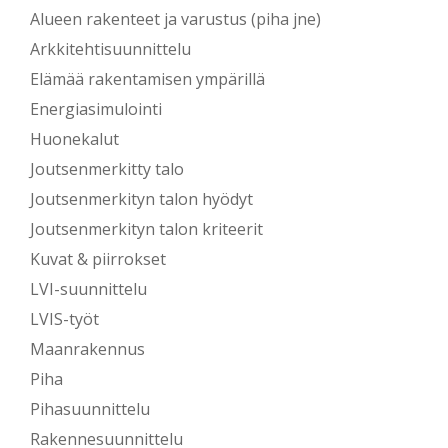
Alueen rakenteet ja varustus (piha jne)
Arkkitehtisuunnittelu
Elämää rakentamisen ympärillä
Energiasimulointi
Huonekalut
Joutsenmerkitty talo
Joutsenmerkityn talon hyödyt
Joutsenmerkityn talon kriteerit
Kuvat & piirrokset
LVI-suunnittelu
LVIS-työt
Maanrakennus
Piha
Pihasuunnittelu
Rakennesuunnittelu