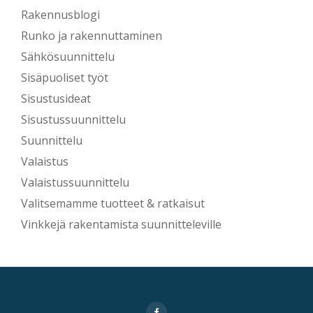
Rakennusblogi
Runko ja rakennuttaminen
Sähkösuunnittelu
Sisäpuoliset työt
Sisustusideat
Sisustussuunnittelu
Suunnittelu
Valaistus
Valaistussuunnittelu
Valitsemamme tuotteet & ratkaisut
Vinkkejä rakentamista suunnitteleville
Secondary
fa-