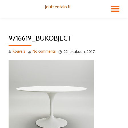
Joutsentalo.fi
TO
Skip
to
NA
content
9716619_BUKOBJECT
Rouva S
No comments
22 lokakuun, 2017