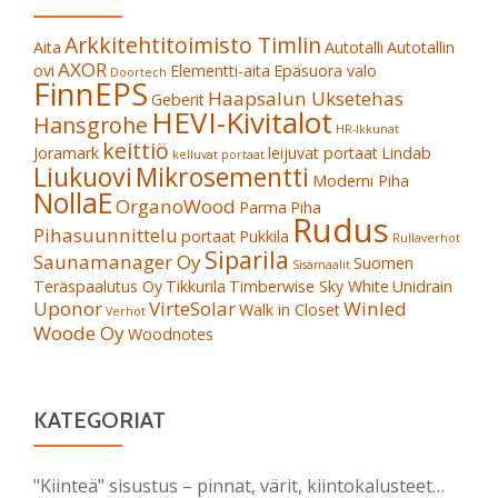
Arkkitehtitoimisto Timlin
Aita
Autotalli
Autotallin
AXOR
ovi
Elementti-aita
Epäsuora valo
Doortech
FinnEPS
Haapsalun Uksetehas
Geberit
HEVI-Kivitalot
Hansgrohe
HR-Ikkunat
keittiö
Joramark
leijuvat portaat
Lindab
kelluvat portaat
Liukuovi
Mikrosementti
Moderni Piha
NollaE
OrganoWood
Parma
Piha
Rudus
Pihasuunnittelu
portaat
Pukkila
Rullaverhot
Siparila
Saunamanager Oy
Suomen
Sisämaalit
Teräspaalutus Oy
Tikkurila
Timberwise Sky White
Unidrain
Uponor
VirteSolar
Winled
Walk in Closet
Verhot
Woode Oy
Woodnotes
KATEGORIAT
"Kiinteä" sisustus – pinnat, värit, kiintokalusteet…