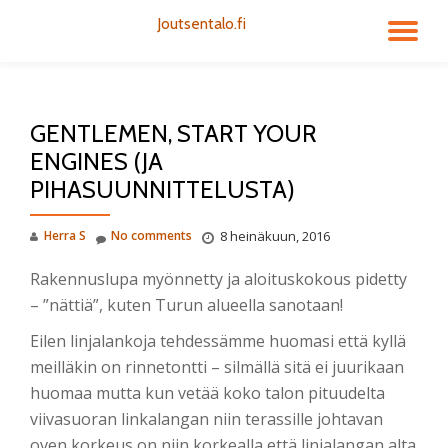
Joutsentalo.fi
TO
Skip
to
NA
content
GENTLEMEN, START YOUR
ENGINES (JA
PIHASUUNNITTELUSTA)
Herra S
No comments
8 heinäkuun, 2016
Rakennuslupa myönnetty ja aloituskokous pidetty
– ”nättiä”, kuten Turun alueella sanotaan!
Eilen linjalankoja tehdessämme huomasi että kyllä
meilläkin on rinnetontti – silmällä sitä ei juurikaan
huomaa mutta kun vetää koko talon pituudelta
viivasuoran linkalangan niin terassille johtavan
oven korkeus on niin korkealla että linjalangan alta