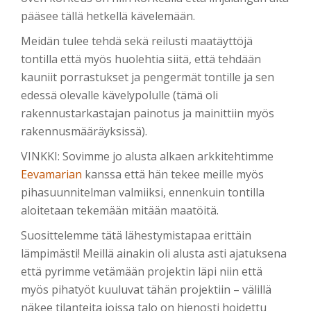
pääsee tällä hetkellä kävelemään.
Meidän tulee tehdä sekä reilusti maatäyttöjä
tontilla että myös huolehtia siitä, että tehdään
kauniit porrastukset ja pengermät tontille ja sen
edessä olevalle kävelypolulle (tämä oli
rakennustarkastajan painotus ja mainittiin myös
rakennusmääräyksissä).
VINKKI: Sovimme jo alusta alkaen arkkitehtimme
Eevamarian
kanssa että hän tekee meille myös
pihasuunnitelman valmiiksi, ennenkuin tontilla
aloitetaan tekemään mitään maatöitä.
Suosittelemme tätä lähestymistapaa erittäin
lämpimästi! Meillä ainakin oli alusta asti ajatuksena
että pyrimme vetämään projektin läpi niin että
myös pihatyöt kuuluvat tähän projektiin – välillä
näkee tilanteita joissa talo on hienosti hoidettu