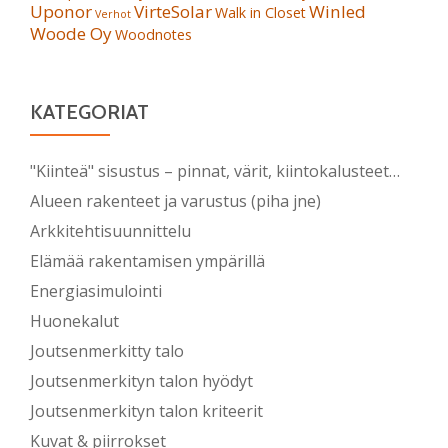
Uponor
VirteSolar
Winled
Walk in Closet
Verhot
Woode Oy
Woodnotes
KATEGORIAT
"Kiinteä" sisustus – pinnat, värit, kiintokalusteet…
Alueen rakenteet ja varustus (piha jne)
Arkkitehtisuunnittelu
Elämää rakentamisen ympärillä
Energiasimulointi
Huonekalut
Joutsenmerkitty talo
Joutsenmerkityn talon hyödyt
Joutsenmerkityn talon kriteerit
Kuvat & piirrokset