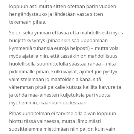
loppuun asti mutta sitten otetaan parin vuoden
hengähdystauko ja lähdetään vasta sitten
tekemään pihaa.
Se on sekä ymmärrettävää että mahdollisesti myös
budjettikysymys (pihaankin saa uppoamaan
kymmeniä tuhansia euroja helposti) – mutta voisi
myös ajatella niin, että tässäkin on mahdollisuus
huolellisella suunnittelulla säästää rahaa – mitä
pidemmälle pihan, kulkuväylät, ajotiet jne pystyy
valmistelemaan jo maatöiden aikana, sitä
vähemmän pitää paikalle kutsua kalliita kaivureita
ja tehdä maa-ainesten kuljetuksia pari vuotta
myöhemmin, ikäänkuin uudestaan.
Pihasuunnitelman ei tarvitse olla aivan loppuun
hiottu tässä vaiheessa, mutta lämpimästi
suosittelemme miettimään niin paljon kuin vain