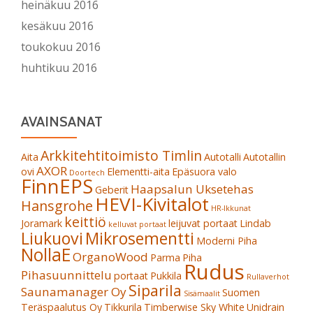
heinäkuu 2016
kesäkuu 2016
toukokuu 2016
huhtikuu 2016
AVAINSANAT
Arkkitehtitoimisto Timlin
Aita
Autotalli
Autotallin
AXOR
ovi
Elementti-aita
Epäsuora valo
Doortech
FinnEPS
Haapsalun Uksetehas
Geberit
HEVI-Kivitalot
Hansgrohe
HR-Ikkunat
keittiö
Joramark
leijuvat portaat
Lindab
kelluvat portaat
Liukuovi
Mikrosementti
Moderni Piha
NollaE
OrganoWood
Parma
Piha
Rudus
Pihasuunnittelu
portaat
Pukkila
Rullaverhot
Siparila
Saunamanager Oy
Suomen
Sisämaalit
Teräspaalutus Oy
Tikkurila
Timberwise Sky White
Unidrain