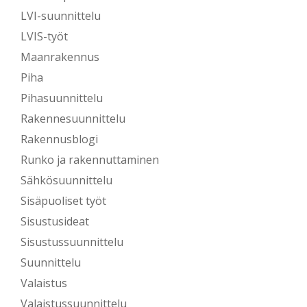
LVI-suunnittelu
LVIS-työt
Maanrakennus
Piha
Pihasuunnittelu
Rakennesuunnittelu
Rakennusblogi
Runko ja rakennuttaminen
Sähkösuunnittelu
Sisäpuoliset työt
Sisustusideat
Sisustussuunnittelu
Suunnittelu
Valaistus
Valaistussuunnittelu