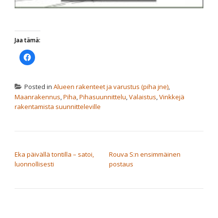
Jaa tämä:
Jaa
Facebookissa(Avautuu
uudessa
ikkunassa)
Posted in
Alueen rakenteet ja varustus (piha jne)
,
Maanrakennus
,
Piha
,
Pihasuunnittelu
,
Valaistus
,
Vinkkejä
rakentamista suunnitteleville
ARTIKKELIEN SELAUS
Eka päivällä tontilla – satoi,
Rouva S:n ensimmäinen
luonnollisesti
postaus