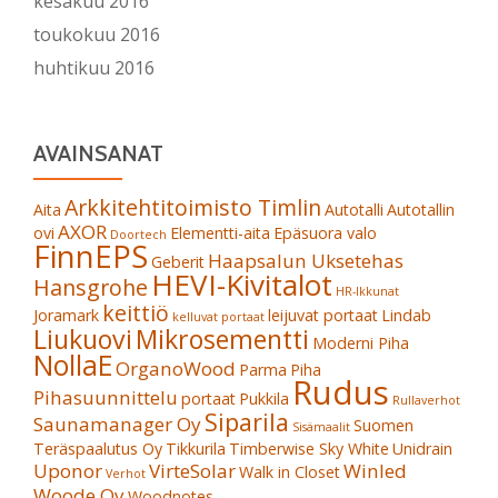
kesäkuu 2016
toukokuu 2016
huhtikuu 2016
AVAINSANAT
Arkkitehtitoimisto Timlin
Aita
Autotalli
Autotallin
AXOR
ovi
Elementti-aita
Epäsuora valo
Doortech
FinnEPS
Haapsalun Uksetehas
Geberit
HEVI-Kivitalot
Hansgrohe
HR-Ikkunat
keittiö
Joramark
leijuvat portaat
Lindab
kelluvat portaat
Liukuovi
Mikrosementti
Moderni Piha
NollaE
OrganoWood
Parma
Piha
Rudus
Pihasuunnittelu
portaat
Pukkila
Rullaverhot
Siparila
Saunamanager Oy
Suomen
Sisämaalit
Teräspaalutus Oy
Tikkurila
Timberwise Sky White
Unidrain
Uponor
VirteSolar
Winled
Walk in Closet
Verhot
Woode Oy
Woodnotes