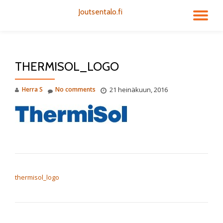
Joutsentalo.fi
TO
Skip
to
NA
content
THERMISOL_LOGO
Herra S
No comments
21 heinäkuun, 2016
ARTIKKELIEN SELAUS
thermisol_logo