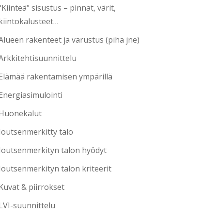
"Kiinteä" sisustus – pinnat, värit,
kiintokalusteet…
Alueen rakenteet ja varustus (piha jne)
Arkkitehtisuunnittelu
Elämää rakentamisen ympärillä
Energiasimulointi
Huonekalut
Joutsenmerkitty talo
Joutsenmerkityn talon hyödyt
Joutsenmerkityn talon kriteerit
Kuvat & piirrokset
LVI-suunnittelu