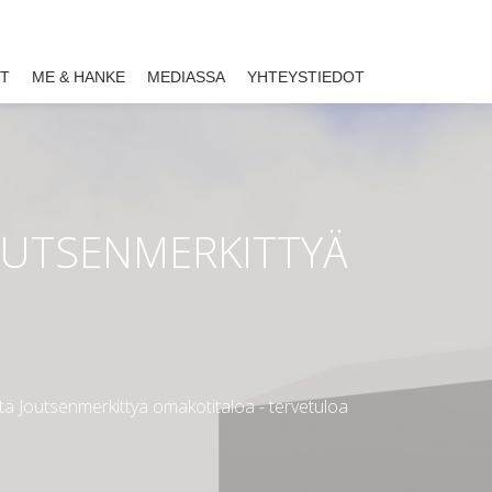
ET
ME & HANKE
MEDIASSA
YHTEYSTIEDOT
OUTSENMERKITTYÄ
Joutsenmerkittyä omakotitaloa - tervetuloa