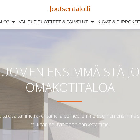
Joutsentalo.fi
ALO?
VALITUT TUOTTEET & PALVELUT
KUVAT & PIIRROKS
UOMEN ENSIMMÄISTÄ J
OMAKOTITALOA
alta osaltamme rakentamalla perheellemme Suomen ensimmäistä 
mukaan seuraamaan hankettamme!