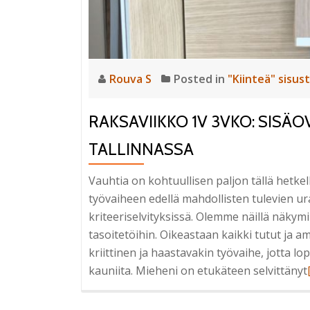
Rouva S
Posted in
"Kiinteä" sisus
RAKSAVIIKKO 1V 3VKO: SISÄOV
TALLINNASSA
Vauhtia on kohtuullisen paljon tällä hetke
työvaiheen edellä mahdollisten tulevien ur
kriteeriselvityksissä. Olemme näillä näkym
tasoitetöihin. Oikeastaan kaikki tutut ja a
kriittinen ja haastavakin työvaihe, jotta lo
kauniita. Mieheni on etukäteen selvittänyt