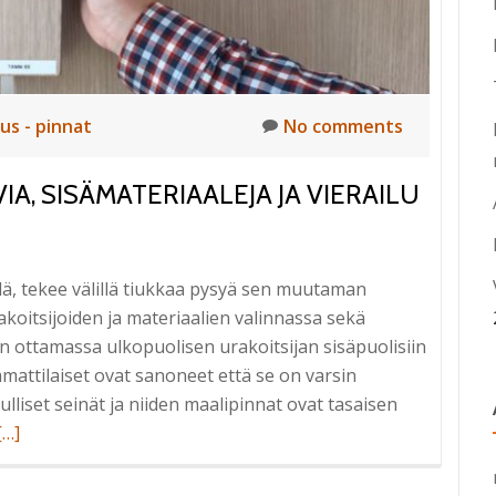
tus - pinnat
No comments
IA, SISÄMATERIAALEJA JA VIERAILU
llä, tekee välillä tiukkaa pysyä sen muutaman
akoitsijoiden ja materiaalien valinnassa sekä
in ottamassa ulkopuolisen urakoitsijan sisäpuolisiin
mmattilaiset ovat sanoneet että se on varsin
pulliset seinät ja niiden maalipinnat ovat tasaisen
Read
[…]
more
about