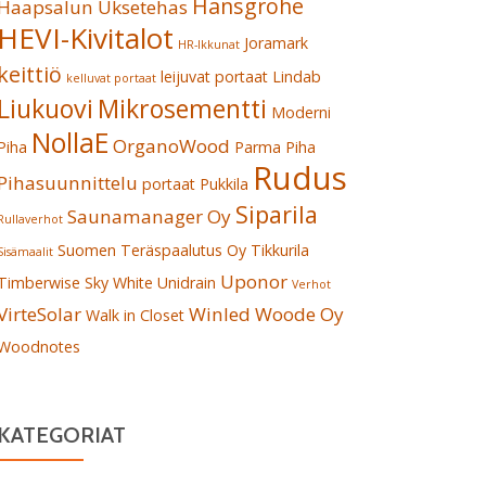
Hansgrohe
Haapsalun Uksetehas
HEVI-Kivitalot
Joramark
HR-Ikkunat
keittiö
leijuvat portaat
Lindab
kelluvat portaat
Liukuovi
Mikrosementti
Moderni
NollaE
OrganoWood
Piha
Parma
Piha
Rudus
Pihasuunnittelu
portaat
Pukkila
Siparila
Saunamanager Oy
Rullaverhot
Suomen Teräspaalutus Oy
Tikkurila
Sisämaalit
Uponor
Timberwise Sky White
Unidrain
Verhot
VirteSolar
Winled
Woode Oy
Walk in Closet
Woodnotes
KATEGORIAT