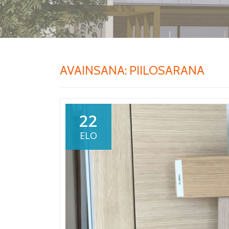
AVAINSANA:
PIILOSARANA
22
ELO