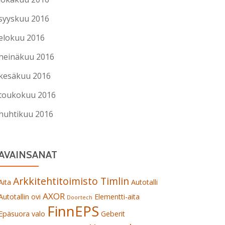
syyskuu 2016
elokuu 2016
heinäkuu 2016
kesäkuu 2016
toukokuu 2016
huhtikuu 2016
AVAINSANAT
Arkkitehtitoimisto Timlin
Aita
Autotalli
AXOR
Autotallin ovi
Elementti-aita
Doortech
FinnEPS
Epäsuora valo
Geberit