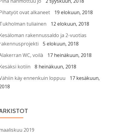
Piha hahmottuu jo
2 syyskuun, 2018
Pihatyöt ovat alkaneet
19 elokuun, 2018
Tukholman tuliainen
12 elokuun, 2018
Kesäloman rakennussaldo ja 2-vuotias
rakennusprojekti
5 elokuun, 2018
Alakerran WC, voilà
17 heinäkuun, 2018
Kesäksi kotiin
8 heinäkuun, 2018
Vähiin käy ennenkuin loppuu
17 kesäkuun,
2018
ARKISTOT
maaliskuu 2019