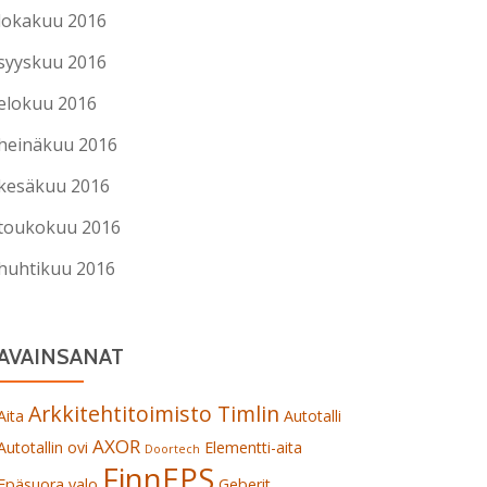
lokakuu 2016
syyskuu 2016
elokuu 2016
heinäkuu 2016
kesäkuu 2016
toukokuu 2016
huhtikuu 2016
AVAINSANAT
Arkkitehtitoimisto Timlin
Aita
Autotalli
AXOR
Autotallin ovi
Elementti-aita
Doortech
FinnEPS
Epäsuora valo
Geberit