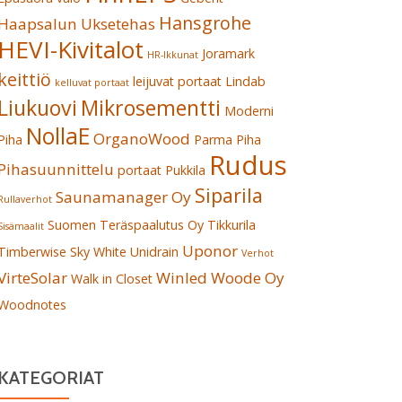
Hansgrohe
Haapsalun Uksetehas
HEVI-Kivitalot
Joramark
HR-Ikkunat
keittiö
leijuvat portaat
Lindab
kelluvat portaat
Liukuovi
Mikrosementti
Moderni
NollaE
OrganoWood
Piha
Parma
Piha
Rudus
Pihasuunnittelu
portaat
Pukkila
Siparila
Saunamanager Oy
Rullaverhot
Suomen Teräspaalutus Oy
Tikkurila
Sisämaalit
Uponor
Timberwise Sky White
Unidrain
Verhot
VirteSolar
Winled
Woode Oy
Walk in Closet
Woodnotes
KATEGORIAT