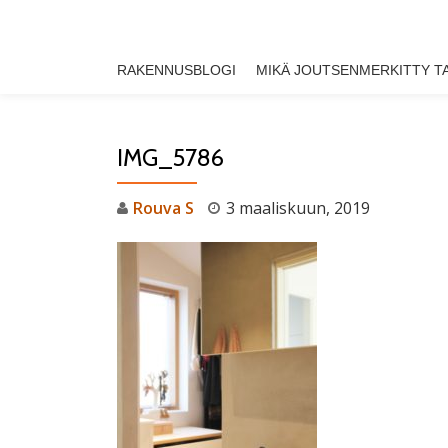
Skip
RAKENNUSBLOGI
MIKÄ JOUTSENMERKITTY T
to
content
IMG_5786
Rouva S
3 maaliskuun, 2019