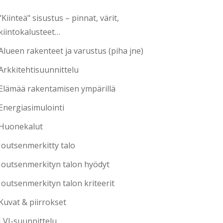
"Kiinteä" sisustus – pinnat, värit,
kiintokalusteet…
Alueen rakenteet ja varustus (piha jne)
Arkkitehtisuunnittelu
Elämää rakentamisen ympärillä
Energiasimulointi
Huonekalut
Joutsenmerkitty talo
Joutsenmerkityn talon hyödyt
Joutsenmerkityn talon kriteerit
Kuvat & piirrokset
LVI-suunnittelu