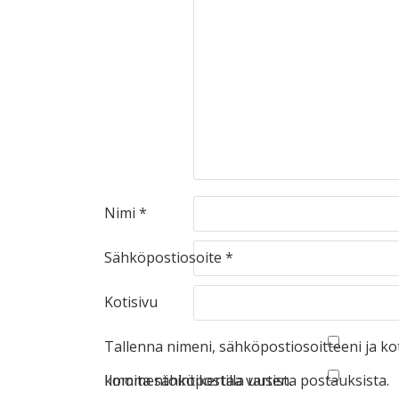
Nimi
*
Sähköpostiosoite
*
Kotisivu
Tallenna nimeni, sähköpostiosoitteeni ja k
kommentointikertaa varten.
Ilmoita sähköpostilla uusista postauksista.