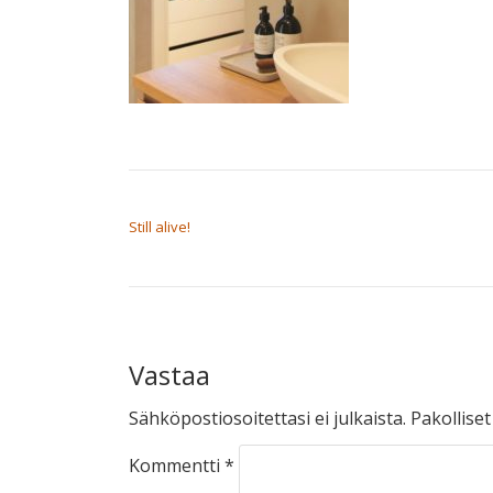
ARTIKKELIEN SELAUS
Still alive!
Vastaa
Sähköpostiosoitettasi ei julkaista.
Pakollise
Kommentti
*