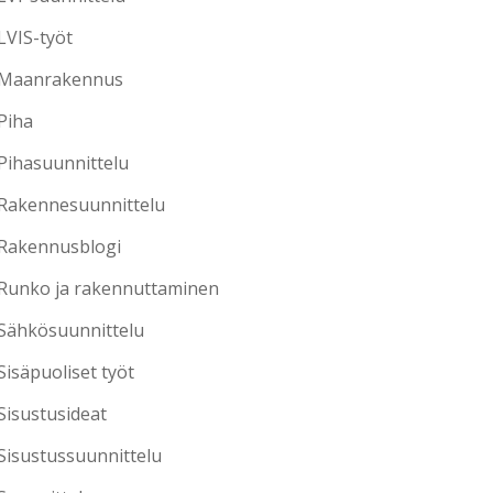
LVIS-työt
Maanrakennus
Piha
Pihasuunnittelu
Rakennesuunnittelu
Rakennusblogi
Runko ja rakennuttaminen
Sähkösuunnittelu
Sisäpuoliset työt
Sisustusideat
Sisustussuunnittelu