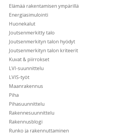
Elämää rakentamisen ympärillä
Energiasimulointi
Huonekalut
Joutsenmerkitty talo
Joutsenmerkityn talon hyödyt
Joutsenmerkityn talon kriteerit
Kuvat & piirrokset
LVI-suunnittelu
LVIS-työt
Maanrakennus
Piha
Pihasuunnittelu
Rakennesuunnittelu
Rakennusblogi
Runko ja rakennuttaminen