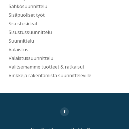
Sähkösuunnittelu
Sisäpuoliset työt
Sisustusideat
Sisustussuunnittelu
Suunnittelu
Valaistus
Valaistussuunnittelu
Valitsemamme tuotteet & ratkaisut
Vinkkejä rakentamista suunnitteleville
Secondary
fa-
facebook
Menu