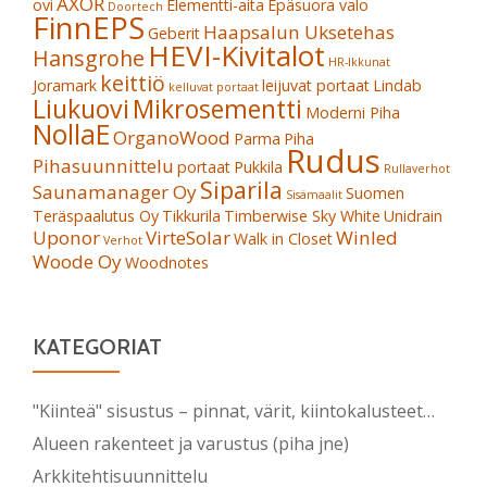
AXOR
ovi
Elementti-aita
Epäsuora valo
Doortech
FinnEPS
Haapsalun Uksetehas
Geberit
HEVI-Kivitalot
Hansgrohe
HR-Ikkunat
keittiö
Joramark
leijuvat portaat
Lindab
kelluvat portaat
Liukuovi
Mikrosementti
Moderni Piha
NollaE
OrganoWood
Parma
Piha
Rudus
Pihasuunnittelu
portaat
Pukkila
Rullaverhot
Siparila
Saunamanager Oy
Suomen
Sisämaalit
Teräspaalutus Oy
Tikkurila
Timberwise Sky White
Unidrain
Uponor
VirteSolar
Winled
Walk in Closet
Verhot
Woode Oy
Woodnotes
KATEGORIAT
"Kiinteä" sisustus – pinnat, värit, kiintokalusteet…
Alueen rakenteet ja varustus (piha jne)
Arkkitehtisuunnittelu