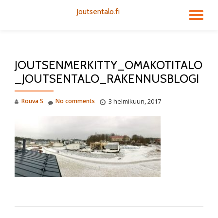
Joutsentalo.fi
TO
Skip
to
NA
content
JOUTSENMERKITTY_OMAKOTITALO
_JOUTSENTALO_RAKENNUSBLOGI
Rouva S
No comments
3 helmikuun, 2017