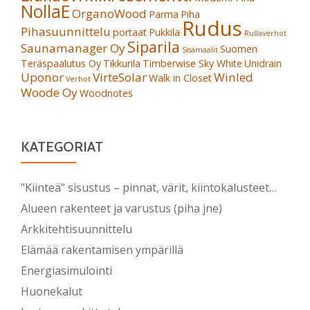
NollaE
OrganoWood
Parma
Piha
Rudus
Pihasuunnittelu
portaat
Pukkila
Rullaverhot
Siparila
Saunamanager Oy
Suomen
Sisämaalit
Teräspaalutus Oy
Tikkurila
Timberwise Sky White
Unidrain
Uponor
VirteSolar
Winled
Walk in Closet
Verhot
Woode Oy
Woodnotes
KATEGORIAT
"Kiinteä" sisustus – pinnat, värit, kiintokalusteet…
Alueen rakenteet ja varustus (piha jne)
Arkkitehtisuunnittelu
Elämää rakentamisen ympärillä
Energiasimulointi
Huonekalut