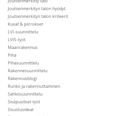
Joutsenmerkitty talo
Joutsenmerkityn talon hyödyt
Joutsenmerkityn talon kriteerit
Kuvat & piirrokset
LVI-suunnittelu
LVIS-työt
Maanrakennus
Piha
Pihasuunnittelu
Rakennesuunnittelu
Rakennusblogi
Runko ja rakennuttaminen
Sähkösuunnittelu
Sisäpuoliset työt
Sisustusideat