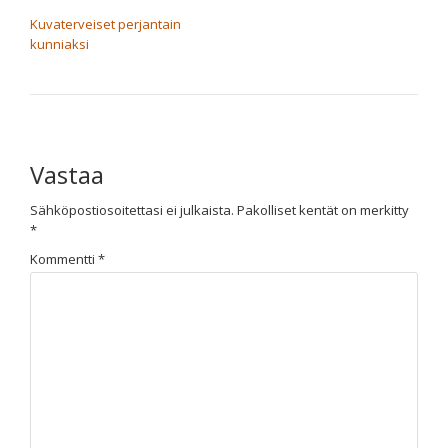
ARTIKKELIEN SELAUS
Kuvaterveiset perjantain
kunniaksi
Vastaa
Sähköpostiosoitettasi ei julkaista.
Pakolliset kentät on merkitty
*
Kommentti
*