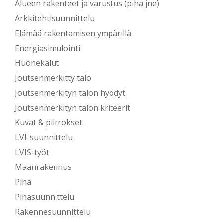
Alueen rakenteet ja varustus (piha jne)
Arkkitehtisuunnittelu
Elämää rakentamisen ympärillä
Energiasimulointi
Huonekalut
Joutsenmerkitty talo
Joutsenmerkityn talon hyödyt
Joutsenmerkityn talon kriteerit
Kuvat & piirrokset
LVI-suunnittelu
LVIS-työt
Maanrakennus
Piha
Pihasuunnittelu
Rakennesuunnittelu