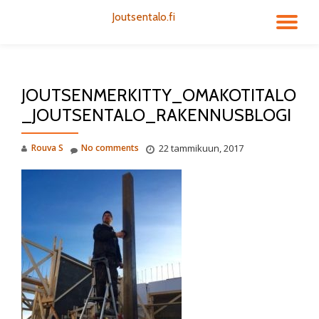
Joutsentalo.fi
TO
Skip
to
NA
content
JOUTSENMERKITTY_OMAKOTITALO
_JOUTSENTALO_RAKENNUSBLOGI
Rouva S
No comments
22 tammikuun, 2017