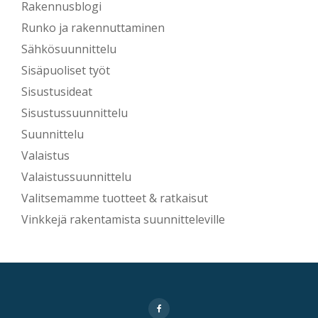
Rakennusblogi
Runko ja rakennuttaminen
Sähkösuunnittelu
Sisäpuoliset työt
Sisustusideat
Sisustussuunnittelu
Suunnittelu
Valaistus
Valaistussuunnittelu
Valitsemamme tuotteet & ratkaisut
Vinkkejä rakentamista suunnitteleville
Secondary
fa-