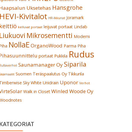
Hansgrohe
Haapsalun Uksetehas
HEVI-Kivitalot
Joramark
HR-Ikkunat
keittiö
leijuvat portaat
Lindab
kelluvat portaat
Liukuovi
Mikrosementti
Moderni
NollaE
OrganoWood
Piha
Parma
Piha
Rudus
Pihasuunnittelu
portaat
Pukkila
Siparila
Saunamanager Oy
Rullaverhot
Suomen Teräspaalutus Oy
Tikkurila
Sisämaalit
Uponor
Timberwise Sky White
Unidrain
Verhot
VirteSolar
Winled
Woode Oy
Walk in Closet
Woodnotes
KATEGORIAT