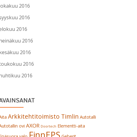
lokakuu 2016
syyskuu 2016
elokuu 2016
heinäkuu 2016
kesäkuu 2016
toukokuu 2016
huhtikuu 2016
AVAINSANAT
Arkkitehtitoimisto Timlin
Aita
Autotalli
AXOR
Autotallin ovi
Elementti-aita
Doortech
FinnEPS
Epäsuora valo
Geberit