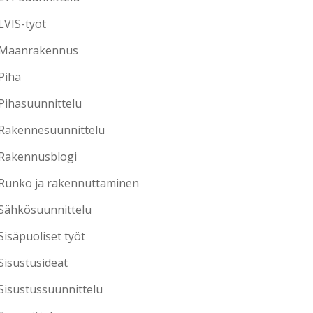
LVIS-työt
Maanrakennus
Piha
Pihasuunnittelu
Rakennesuunnittelu
Rakennusblogi
Runko ja rakennuttaminen
Sähkösuunnittelu
Sisäpuoliset työt
Sisustusideat
Sisustussuunnittelu