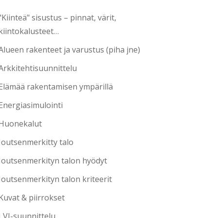
"Kiinteä" sisustus – pinnat, värit,
kiintokalusteet…
Alueen rakenteet ja varustus (piha jne)
Arkkitehtisuunnittelu
Elämää rakentamisen ympärillä
Energiasimulointi
Huonekalut
Joutsenmerkitty talo
Joutsenmerkityn talon hyödyt
Joutsenmerkityn talon kriteerit
Kuvat & piirrokset
LVI-suunnittelu