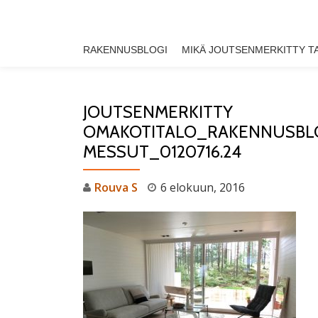
Skip
RAKENNUSBLOGI
MIKÄ JOUTSENMERKITTY T
to
content
JOUTSENMERKITTY
OMAKOTITALO_RAKENNUSBL
MESSUT_0120716.24
Rouva S
6 elokuun, 2016