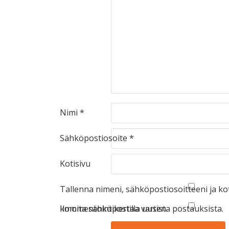
Nimi
*
Sähköpostiosoite
*
Kotisivu
Tallenna nimeni, sähköpostiosoitteeni ja k
kommentointikertaa varten.
Ilmoita sähköpostilla uusista postauksista.