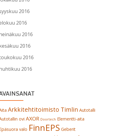
syyskuu 2016
elokuu 2016
heinäkuu 2016
kesäkuu 2016
toukokuu 2016
huhtikuu 2016
AVAINSANAT
Arkkitehtitoimisto Timlin
Aita
Autotalli
AXOR
Autotallin ovi
Elementti-aita
Doortech
FinnEPS
Epäsuora valo
Geberit