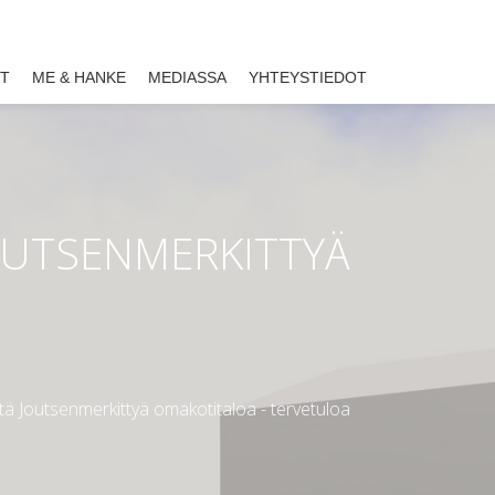
ET
ME & HANKE
MEDIASSA
YHTEYSTIEDOT
OUTSENMERKITTYÄ
Joutsenmerkittyä omakotitaloa - tervetuloa