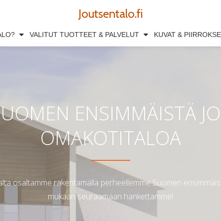
Joutsentalo.fi
ALO?
VALITUT TUOTTEET & PALVELUT
KUVAT & PIIRROKS
UOMEN ENSIMMÄISTÄ J
OMAKOTITALOA
alta osaltamme rakentamalla perheellemme Suomen ensimmäistä 
mukaan seuraamaan hankettamme!