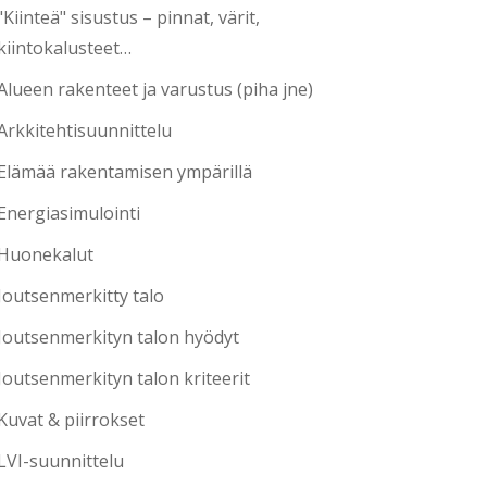
"Kiinteä" sisustus – pinnat, värit,
kiintokalusteet…
Alueen rakenteet ja varustus (piha jne)
Arkkitehtisuunnittelu
Elämää rakentamisen ympärillä
Energiasimulointi
Huonekalut
Joutsenmerkitty talo
Joutsenmerkityn talon hyödyt
Joutsenmerkityn talon kriteerit
Kuvat & piirrokset
LVI-suunnittelu