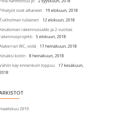
Piha hahmottuu jo
2 syyskuun, 2018
Pihatyöt ovat alkaneet
19 elokuun, 2018
Tukholman tuliainen
12 elokuun, 2018
Kesäloman rakennussaldo ja 2-vuotias
rakennusprojekti
5 elokuun, 2018
Alakerran WC, voilà
17 heinäkuun, 2018
Kesäksi kotiin
8 heinäkuun, 2018
Vähiin käy ennenkuin loppuu
17 kesäkuun,
2018
ARKISTOT
maaliskuu 2019