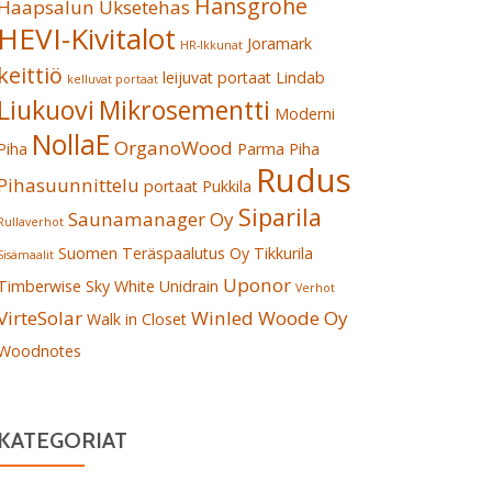
Hansgrohe
Haapsalun Uksetehas
HEVI-Kivitalot
Joramark
HR-Ikkunat
keittiö
leijuvat portaat
Lindab
kelluvat portaat
Liukuovi
Mikrosementti
Moderni
NollaE
OrganoWood
Piha
Parma
Piha
Rudus
Pihasuunnittelu
portaat
Pukkila
Siparila
Saunamanager Oy
Rullaverhot
Suomen Teräspaalutus Oy
Tikkurila
Sisämaalit
Uponor
Timberwise Sky White
Unidrain
Verhot
VirteSolar
Winled
Woode Oy
Walk in Closet
Woodnotes
KATEGORIAT