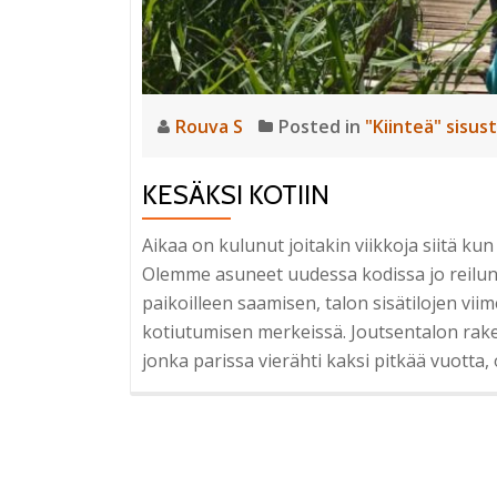
Rouva S
Posted in
"Kiinteä" sisus
KESÄKSI KOTIIN
Aikaa on kulunut joitakin viikkoja siitä ku
Olemme asuneet uudessa kodissa jo reilun 
paikoilleen saamisen, talon sisätilojen vii
kotiutumisen merkeissä. Joutsentalon rak
jonka parissa vierähti kaksi pitkää vuotta,