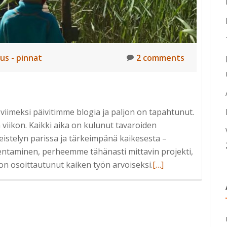
tus - pinnat
2 comments
n viimeksi päivitimme blogia ja paljon on tapahtunut.
viikon. Kaikki aika on kulunut tavaroiden
meistelyn parissa ja tärkeimpänä kaikesesta –
entaminen, perheemme tähänasti mittavin projekti,
Read
 on osoittautunut kaiken työn arvoiseksi.
[…]
more
about
Kesäksi
kotiin