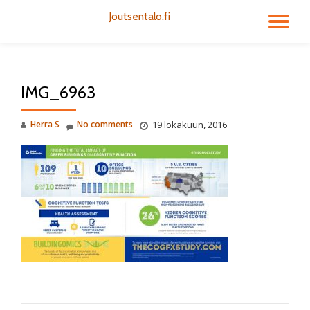
Joutsentalo.fi
TO
Skip
to
NA
content
IMG_6963
Herra S
No comments
19 lokakuun, 2016