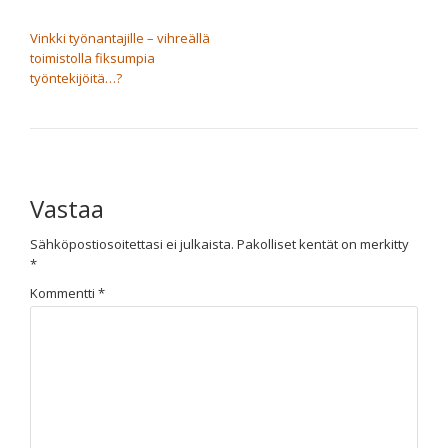
ARTIKKELIEN SELAUS
Vinkki työnantajille – vihreällä
toimistolla fiksumpia
työntekijöitä…?
Vastaa
Sähköpostiosoitettasi ei julkaista.
Pakolliset kentät on merkitty
*
Kommentti
*