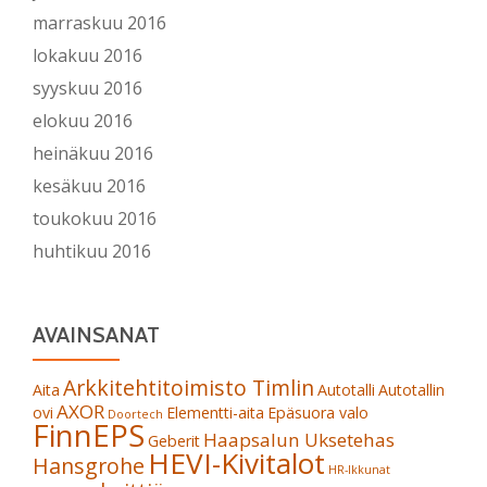
marraskuu 2016
lokakuu 2016
syyskuu 2016
elokuu 2016
heinäkuu 2016
kesäkuu 2016
toukokuu 2016
huhtikuu 2016
AVAINSANAT
Arkkitehtitoimisto Timlin
Aita
Autotalli
Autotallin
AXOR
ovi
Elementti-aita
Epäsuora valo
Doortech
FinnEPS
Haapsalun Uksetehas
Geberit
HEVI-Kivitalot
Hansgrohe
HR-Ikkunat