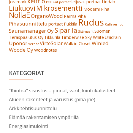
keittiö
Joramark
leijuvat portaat
Lindab
kelluvat portaat
Liukuovi
Mikrosementti
Moderni Piha
NollaE
OrganoWood
Parma
Piha
Rudus
Pihasuunnittelu
portaat
Pukkila
Rullaverhot
Siparila
Saunamanager Oy
Suomen
Sisämaalit
Teräspaalutus Oy
Tikkurila
Timberwise Sky White
Unidrain
Uponor
VirteSolar
Winled
Walk in Closet
Verhot
Woode Oy
Woodnotes
KATEGORIAT
"Kiinteä" sisustus – pinnat, värit, kiintokalusteet…
Alueen rakenteet ja varustus (piha jne)
Arkkitehtisuunnittelu
Elämää rakentamisen ympärillä
Energiasimulointi