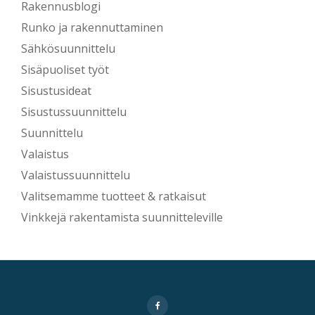
Rakennusblogi
Runko ja rakennuttaminen
Sähkösuunnittelu
Sisäpuoliset työt
Sisustusideat
Sisustussuunnittelu
Suunnittelu
Valaistus
Valaistussuunnittelu
Valitsemamme tuotteet & ratkaisut
Vinkkejä rakentamista suunnitteleville
Secondary
fa-