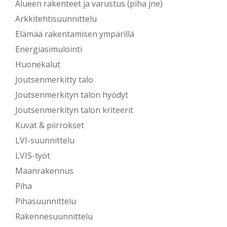
Alueen rakenteet ja varustus (piha jne)
Arkkitehtisuunnittelu
Elämää rakentamisen ympärillä
Energiasimulointi
Huonekalut
Joutsenmerkitty talo
Joutsenmerkityn talon hyödyt
Joutsenmerkityn talon kriteerit
Kuvat & piirrokset
LVI-suunnittelu
LVIS-työt
Maanrakennus
Piha
Pihasuunnittelu
Rakennesuunnittelu