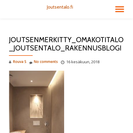
Joutsentalo.fi
TO
Skip
to
NA
content
JOUTSENMERKITTY_OMAKOTITALO
_JOUTSENTALO_RAKENNUSBLOGI
Rouva S
No comments
16 kesäkuun, 2018