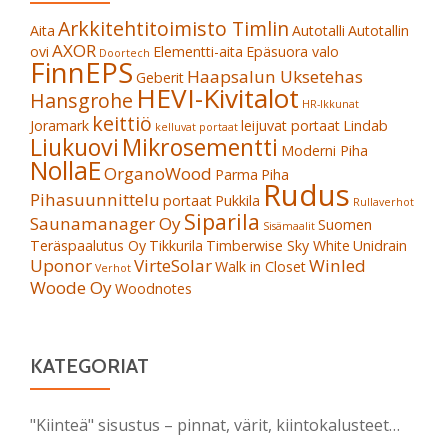
Arkkitehtitoimisto Timlin
Aita
Autotalli
Autotallin
AXOR
ovi
Elementti-aita
Epäsuora valo
Doortech
FinnEPS
Haapsalun Uksetehas
Geberit
HEVI-Kivitalot
Hansgrohe
HR-Ikkunat
keittiö
Joramark
leijuvat portaat
Lindab
kelluvat portaat
Liukuovi
Mikrosementti
Moderni Piha
NollaE
OrganoWood
Parma
Piha
Rudus
Pihasuunnittelu
portaat
Pukkila
Rullaverhot
Siparila
Saunamanager Oy
Suomen
Sisämaalit
Teräspaalutus Oy
Tikkurila
Timberwise Sky White
Unidrain
Uponor
VirteSolar
Winled
Walk in Closet
Verhot
Woode Oy
Woodnotes
KATEGORIAT
"Kiinteä" sisustus – pinnat, värit, kiintokalusteet…