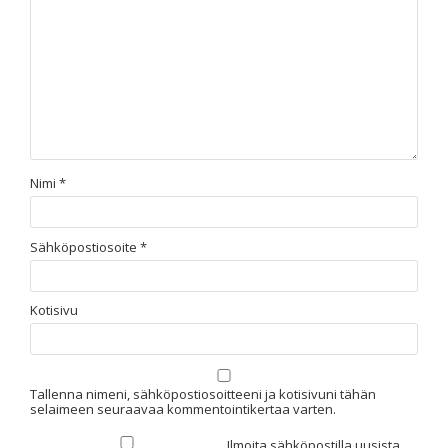
Nimi
*
Sähköpostiosoite
*
Kotisivu
Tallenna nimeni, sähköpostiosoitteeni ja kotisivuni tähän
selaimeen seuraavaa kommentointikertaa varten.
Ilmoita sähköpostilla uusista