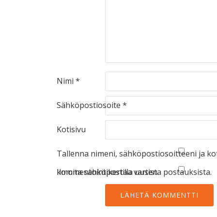
Nimi
*
Sähköpostiosoite
*
Kotisivu
Tallenna nimeni, sähköpostiosoitteeni ja k
kommentointikertaa varten.
Ilmoita sähköpostilla uusista postauksista.