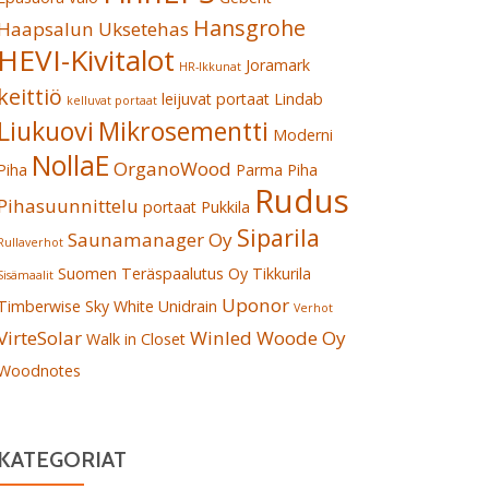
Hansgrohe
Haapsalun Uksetehas
HEVI-Kivitalot
Joramark
HR-Ikkunat
keittiö
leijuvat portaat
Lindab
kelluvat portaat
Liukuovi
Mikrosementti
Moderni
NollaE
OrganoWood
Piha
Parma
Piha
Rudus
Pihasuunnittelu
portaat
Pukkila
Siparila
Saunamanager Oy
Rullaverhot
Suomen Teräspaalutus Oy
Tikkurila
Sisämaalit
Uponor
Timberwise Sky White
Unidrain
Verhot
VirteSolar
Winled
Woode Oy
Walk in Closet
Woodnotes
KATEGORIAT