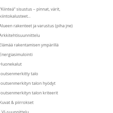
"Kiinteä" sisustus – pinnat, värit,
kiintokalusteet…
Alueen rakenteet ja varustus (piha jne)
Arkkitehtisuunnittelu
Elämää rakentamisen ympärillä
Energiasimulointi
Huonekalut
Joutsenmerkitty talo
Joutsenmerkityn talon hyödyt
Joutsenmerkityn talon kriteerit
Kuvat & piirrokset
LVI-suunnittelu