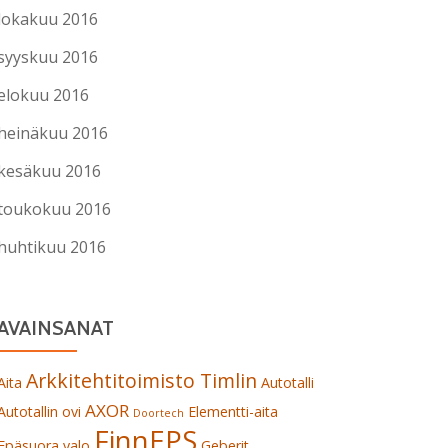
lokakuu 2016
syyskuu 2016
elokuu 2016
heinäkuu 2016
kesäkuu 2016
toukokuu 2016
huhtikuu 2016
AVAINSANAT
Arkkitehtitoimisto Timlin
Aita
Autotalli
AXOR
Autotallin ovi
Elementti-aita
Doortech
FinnEPS
Epäsuora valo
Geberit