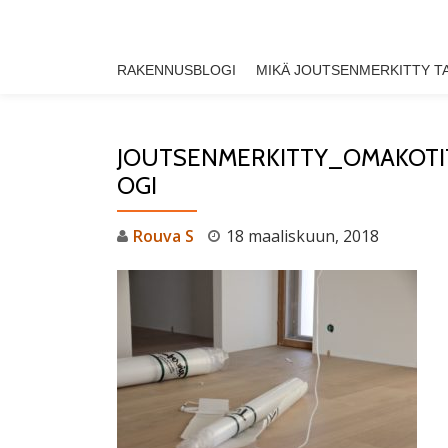
Skip
RAKENNUSBLOGI
MIKÄ JOUTSENMERKITTY T
to
content
JOUTSENMERKITTY_OMAKOT
OGI
Rouva S
18 maaliskuun, 2018