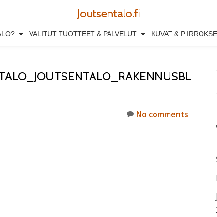
Joutsentalo.fi
ALO?
VALITUT TUOTTEET & PALVELUT
KUVAT & PIIRROKS
ITALO_JOUTSENTALO_RAKENNUSBL
No comments