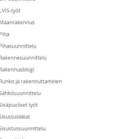
LVIS-työt
Maanrakennus
Piha
Pihasuunnittelu
Rakennesuunnittelu
Rakennusblogi
Runko ja rakennuttaminen
Sähkösuunnittelu
Sisäpuoliset työt
Sisustusideat
Sisustussuunnittelu