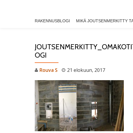
Skip
RAKENNUSBLOGI
MIKÄ JOUTSENMERKITTY T
to
content
JOUTSENMERKITTY_OMAKOT
OGI
Rouva S
21 elokuun, 2017