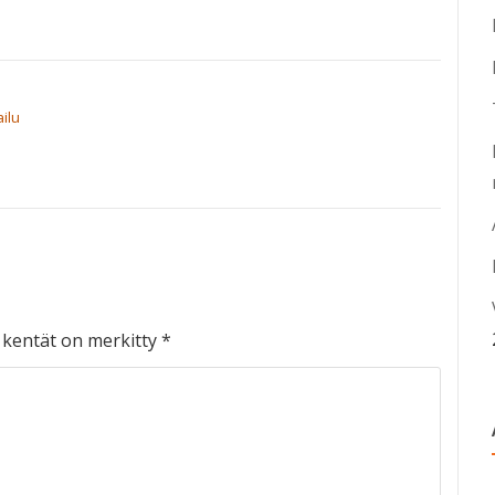
ailu
t kentät on merkitty
*