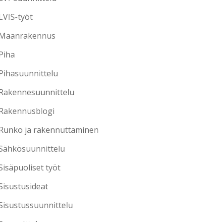
LVIS-työt
Maanrakennus
Piha
Pihasuunnittelu
Rakennesuunnittelu
Rakennusblogi
Runko ja rakennuttaminen
Sähkösuunnittelu
Sisäpuoliset työt
Sisustusideat
Sisustussuunnittelu