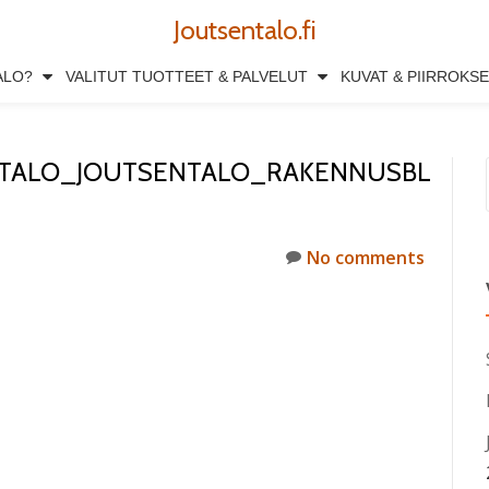
Joutsentalo.fi
ALO?
VALITUT TUOTTEET & PALVELUT
KUVAT & PIIRROKS
ITALO_JOUTSENTALO_RAKENNUSBL
No comments