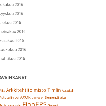
lokakuu 2016
syyskuu 2016
elokuu 2016
heinäkuu 2016
kesäkuu 2016
toukokuu 2016
huhtikuu 2016
AVAINSANAT
Arkkitehtitoimisto Timlin
Aita
Autotalli
AXOR
Autotallin ovi
Elementti-aita
Doortech
FinnEPS
Epäsuora valo
Geberit