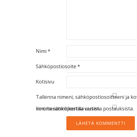
Nimi
*
Sähköpostiosoite
*
Kotisivu
Tallenna nimeni, sähköpostiosoitteeni ja k
kommentointikertaa varten.
Ilmoita sähköpostilla uusista postauksista.