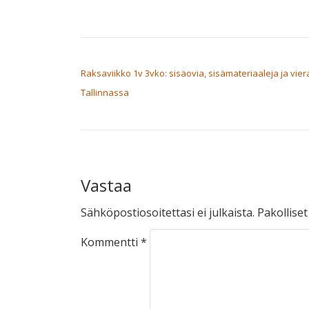
ARTIKKELIEN SELAUS
Raksaviikko 1v 3vko: sisäovia, sisämateriaaleja ja vier
Tallinnassa
Vastaa
Sähköpostiosoitettasi ei julkaista.
Pakollise
Kommentti
*