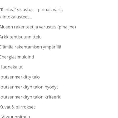
"Kiinteä" sisustus – pinnat, värit,
kiintokalusteet…
Alueen rakenteet ja varustus (piha jne)
Arkkitehtisuunnittelu
Elämää rakentamisen ympärillä
Energiasimulointi
Huonekalut
Joutsenmerkitty talo
Joutsenmerkityn talon hyödyt
Joutsenmerkityn talon kriteerit
Kuvat & piirrokset
LVI-suunnittelu