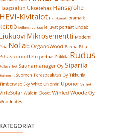
Hansgrohe
Haapsalun Uksetehas
HEVI-Kivitalot
Joramark
HR-Ikkunat
keittiö
leijuvat portaat
Lindab
kelluvat portaat
Liukuovi
Mikrosementti
Moderni
NollaE
OrganoWood
Piha
Parma
Piha
Rudus
Pihasuunnittelu
portaat
Pukkila
Siparila
Saunamanager Oy
Rullaverhot
Suomen Teräspaalutus Oy
Tikkurila
Sisämaalit
Uponor
Timberwise Sky White
Unidrain
Verhot
VirteSolar
Winled
Woode Oy
Walk in Closet
Woodnotes
KATEGORIAT