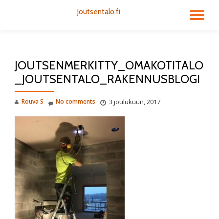
Joutsentalo.fi
TO
Skip
to
NA
content
JOUTSENMERKITTY_OMAKOTITALO
_JOUTSENTALO_RAKENNUSBLOGI
Rouva S
No comments
3 joulukuun, 2017