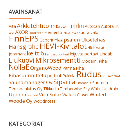
AVAINSANAT
Arkkitehtitoimisto Timlin
Aita
Autotalli
Autotallin
AXOR
ovi
Elementti-aita
Epäsuora valo
Doortech
FinnEPS
Haapsalun Uksetehas
Geberit
HEVI-Kivitalot
Hansgrohe
HR-Ikkunat
keittiö
Joramark
leijuvat portaat
Lindab
kelluvat portaat
Liukuovi
Mikrosementti
Moderni Piha
NollaE
OrganoWood
Parma
Piha
Rudus
Pihasuunnittelu
portaat
Pukkila
Rullaverhot
Siparila
Saunamanager Oy
Suomen
Sisämaalit
Teräspaalutus Oy
Tikkurila
Timberwise Sky White
Unidrain
Uponor
VirteSolar
Winled
Walk in Closet
Verhot
Woode Oy
Woodnotes
KATEGORIAT