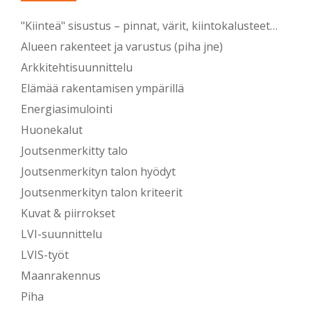
"Kiinteä" sisustus – pinnat, värit, kiintokalusteet…
Alueen rakenteet ja varustus (piha jne)
Arkkitehtisuunnittelu
Elämää rakentamisen ympärillä
Energiasimulointi
Huonekalut
Joutsenmerkitty talo
Joutsenmerkityn talon hyödyt
Joutsenmerkityn talon kriteerit
Kuvat & piirrokset
LVI-suunnittelu
LVIS-työt
Maanrakennus
Piha