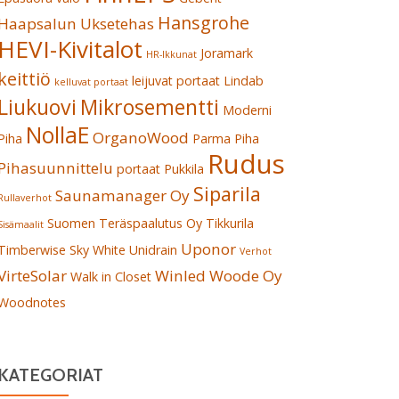
Hansgrohe
Haapsalun Uksetehas
HEVI-Kivitalot
Joramark
HR-Ikkunat
keittiö
leijuvat portaat
Lindab
kelluvat portaat
Liukuovi
Mikrosementti
Moderni
NollaE
OrganoWood
Piha
Parma
Piha
Rudus
Pihasuunnittelu
portaat
Pukkila
Siparila
Saunamanager Oy
Rullaverhot
Suomen Teräspaalutus Oy
Tikkurila
Sisämaalit
Uponor
Timberwise Sky White
Unidrain
Verhot
VirteSolar
Winled
Woode Oy
Walk in Closet
Woodnotes
KATEGORIAT