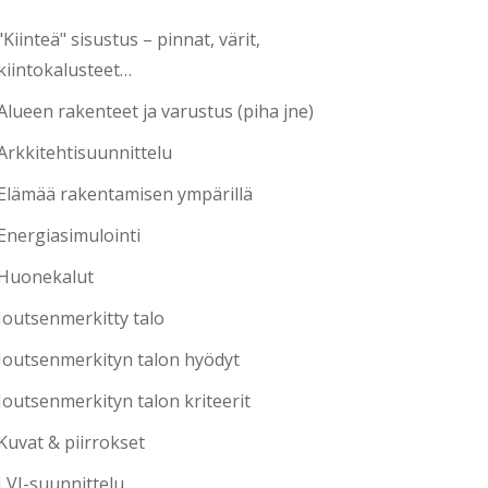
"Kiinteä" sisustus – pinnat, värit,
kiintokalusteet…
Alueen rakenteet ja varustus (piha jne)
Arkkitehtisuunnittelu
Elämää rakentamisen ympärillä
Energiasimulointi
Huonekalut
Joutsenmerkitty talo
Joutsenmerkityn talon hyödyt
Joutsenmerkityn talon kriteerit
Kuvat & piirrokset
LVI-suunnittelu