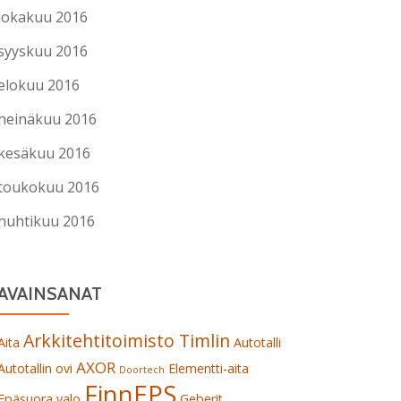
lokakuu 2016
syyskuu 2016
elokuu 2016
heinäkuu 2016
kesäkuu 2016
toukokuu 2016
huhtikuu 2016
AVAINSANAT
Arkkitehtitoimisto Timlin
Aita
Autotalli
AXOR
Autotallin ovi
Elementti-aita
Doortech
FinnEPS
Epäsuora valo
Geberit