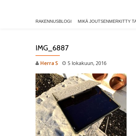
Skip
RAKENNUSBLOGI
MIKÄ JOUTSENMERKITTY T
to
content
IMG_6887
Herra S
5 lokakuun, 2016