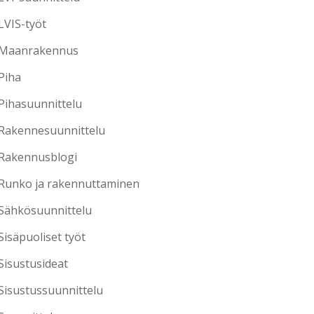
LVIS-työt
Maanrakennus
Piha
Pihasuunnittelu
Rakennesuunnittelu
Rakennusblogi
Runko ja rakennuttaminen
Sähkösuunnittelu
Sisäpuoliset työt
Sisustusideat
Sisustussuunnittelu