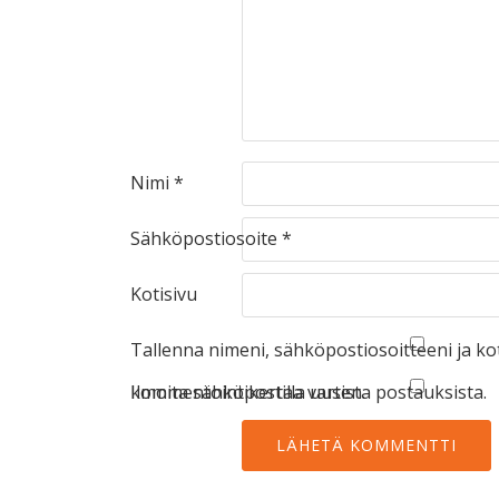
Nimi
*
Sähköpostiosoite
*
Kotisivu
Tallenna nimeni, sähköpostiosoitteeni ja k
kommentointikertaa varten.
Ilmoita sähköpostilla uusista postauksista.