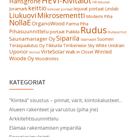
HEVI-Kivitalot
Hansgrohe
HR-Ikkunat
keittiö
Joramark
leijuvat portaat
Lindab
kelluvat portaat
Liukuovi
Mikrosementti
Moderni Piha
NollaE
OrganoWood
Parma
Piha
Rudus
Pihasuunnittelu
portaat
Pukkila
Rullaverhot
Siparila
Saunamanager Oy
Suomen
Sisämaalit
Teräspaalutus Oy
Tikkurila
Timberwise Sky White
Unidrain
Uponor
VirteSolar
Winled
Walk in Closet
Verhot
Woode Oy
Woodnotes
KATEGORIAT
"Kiinteä" sisustus – pinnat, värit, kiintokalusteet…
Alueen rakenteet ja varustus (piha jne)
Arkkitehtisuunnittelu
Elämää rakentamisen ympärillä