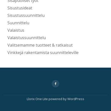
Sisäpuoliset työt
Sisustusideat
Sisustussuunnittelu
Suunnittelu
Valaistus
Valaistussuunnittelu
Valitsemamme tuotteet & ratkaisut
Vinkkejä rakentamista suunnitteleville
Secondary
fa-
facebook
Menu
Llorix One Lite
powered by
WordPress