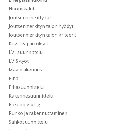
Energiasimulointi
Huonekalut
Joutsenmerkitty talo
Joutsenmerkityn talon hyödyt
Joutsenmerkityn talon kriteerit
Kuvat & piirrokset
LVI-suunnittelu
LVIS-työt
Maanrakennus
Piha
Pihasuunnittelu
Rakennesuunnittelu
Rakennusblogi
Runko ja rakennuttaminen
Sähkösuunnittelu