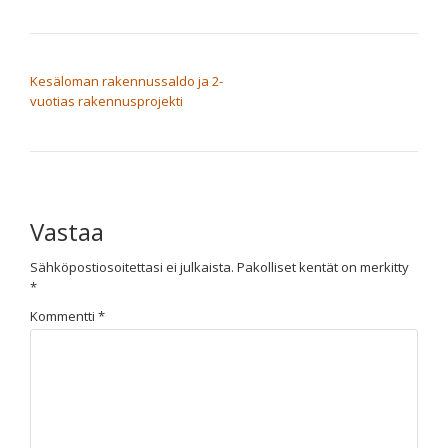
ARTIKKELIEN SELAUS
Kesäloman rakennussaldo ja 2-
vuotias rakennusprojekti
Vastaa
Sähköpostiosoitettasi ei julkaista.
Pakolliset kentät on merkitty
*
Kommentti
*