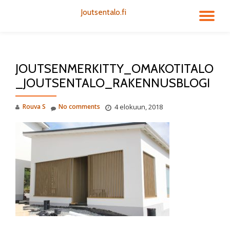
Joutsentalo.fi
TO
Skip
to
NA
content
JOUTSENMERKITTY_OMAKOTITALO
_JOUTSENTALO_RAKENNUSBLOGI
Rouva S
No comments
4 elokuun, 2018