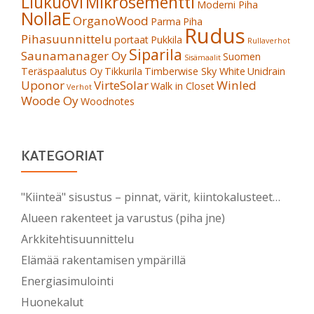
Liukuovi
Mikrosementti
Moderni Piha
NollaE
OrganoWood
Parma
Piha
Rudus
Pihasuunnittelu
portaat
Pukkila
Rullaverhot
Siparila
Saunamanager Oy
Suomen
Sisämaalit
Teräspaalutus Oy
Tikkurila
Timberwise Sky White
Unidrain
Uponor
VirteSolar
Winled
Walk in Closet
Verhot
Woode Oy
Woodnotes
KATEGORIAT
"Kiinteä" sisustus – pinnat, värit, kiintokalusteet…
Alueen rakenteet ja varustus (piha jne)
Arkkitehtisuunnittelu
Elämää rakentamisen ympärillä
Energiasimulointi
Huonekalut