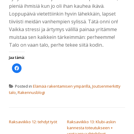
pieniä ihmisiä kun jo oli ihan kauhea ikävä.
Loppupäivä vietettiinkin hyvin lähekkäin, lapset
tiiviisti meidän vanhempien sylissä. Tätä onni on!
Vaikka stressi ja ärtymys välillä painaa yritämme
muistaa sen kaikkein tärkeimmän: perheemme!
Talo on vaan talo, perhe tekee siitä kodin..
Jaa tämä:
Jaa
Facebookissa(Avautuu
uudessa
ikkunassa)
Posted in
Elämää rakentamisen ympärillä
,
Joutsenmerkitty
talo
,
Rakennusblogi
ARTIKKELIEN SELAUS
Raksaviikko 12: tehdyt työt
Raksaviikko 13: Klubi-askin
kannesta toteutukseen +
uretaanivaahtobileet