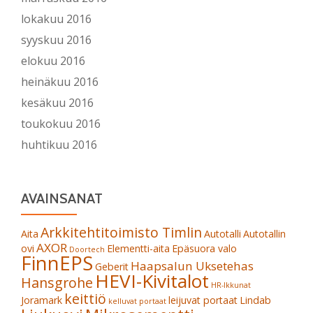
lokakuu 2016
syyskuu 2016
elokuu 2016
heinäkuu 2016
kesäkuu 2016
toukokuu 2016
huhtikuu 2016
AVAINSANAT
Arkkitehtitoimisto Timlin
Aita
Autotalli
Autotallin
AXOR
ovi
Elementti-aita
Epäsuora valo
Doortech
FinnEPS
Haapsalun Uksetehas
Geberit
HEVI-Kivitalot
Hansgrohe
HR-Ikkunat
keittiö
Joramark
leijuvat portaat
Lindab
kelluvat portaat