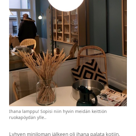
Ihana lamppu! Sopisi niin hyvin meidän keittiön
ruokapöydän ylle..
Lyhyen miniloman jälkeen oli ihana palata kotiin,