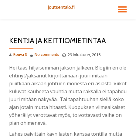
Joutsentalo.fi
TO
Skip
to
NA
content
KENT:IÄ JA KEITTIÖMIETINTÄÄ
Rouva S
No comments
29 lokakuun, 2016
Hei taas hiljaisemman jakson jälkeen. Blogiin en ole
ehtinyt/jaksanut kirjoittamaan juuri mitään
piiiitkään aikaan johtuen monesta eri asiasta. Viikot
kuluvat kauheeta vauhtia mutta raksalla ei tapahdu
juuri mitään näkyvää.. Tai tapahtuuhan siellä koko
ajan jotain mutta hitaasti. Kuopuksen viimeaikaiset
yöheräilyt verottavat myös, toivottavasti vaihe on
pian ohimenevä..
Lähes päivittäin käyn lasten kanssa tontilla mutta