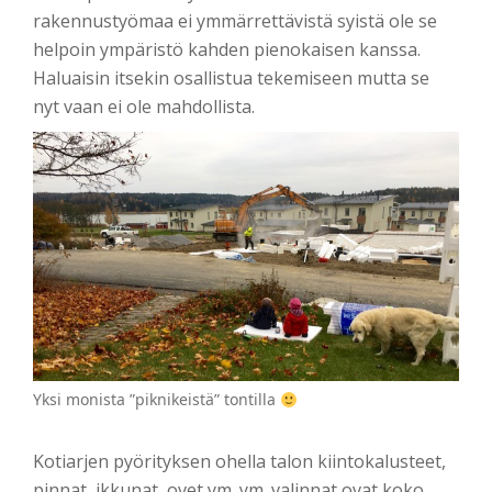
rakennustyömaa ei ymmärrettävistä syistä ole se
helpoin ympäristö kahden pienokaisen kanssa.
Haluaisin itsekin osallistua tekemiseen mutta se
nyt vaan ei ole mahdollista.
Yksi monista ”piknikeistä” tontilla
Kotiarjen pyörityksen ohella talon kiintokalusteet,
pinnat, ikkunat, ovet ym. ym. valinnat ovat koko