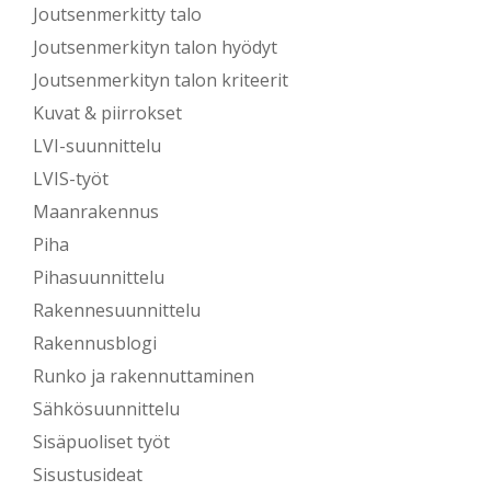
Joutsenmerkitty talo
Joutsenmerkityn talon hyödyt
Joutsenmerkityn talon kriteerit
Kuvat & piirrokset
LVI-suunnittelu
LVIS-työt
Maanrakennus
Piha
Pihasuunnittelu
Rakennesuunnittelu
Rakennusblogi
Runko ja rakennuttaminen
Sähkösuunnittelu
Sisäpuoliset työt
Sisustusideat