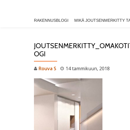
Skip
RAKENNUSBLOGI
MIKÄ JOUTSENMERKITTY T
to
content
JOUTSENMERKITTY_OMAKOT
OGI
Rouva S
14 tammikuun, 2018