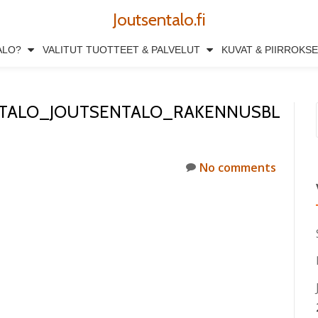
Joutsentalo.fi
ALO?
VALITUT TUOTTEET & PALVELUT
KUVAT & PIIRROKS
ITALO_JOUTSENTALO_RAKENNUSBL
No comments