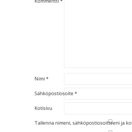
Kommentti
*
Nimi
*
Sähköpostiosoite
*
Kotisivu
Tallenna nimeni, sähköpostiosoitteeni ja k