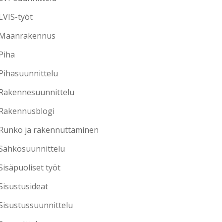
LVIS-työt
Maanrakennus
Piha
Pihasuunnittelu
Rakennesuunnittelu
Rakennusblogi
Runko ja rakennuttaminen
Sähkösuunnittelu
Sisäpuoliset työt
Sisustusideat
Sisustussuunnittelu