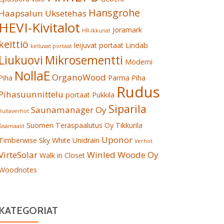
Hansgrohe
Haapsalun Uksetehas
HEVI-Kivitalot
Joramark
HR-Ikkunat
keittiö
leijuvat portaat
Lindab
kelluvat portaat
Liukuovi
Mikrosementti
Moderni
NollaE
OrganoWood
Piha
Parma
Piha
Rudus
Pihasuunnittelu
portaat
Pukkila
Siparila
Saunamanager Oy
Rullaverhot
Suomen Teräspaalutus Oy
Tikkurila
Sisämaalit
Uponor
Timberwise Sky White
Unidrain
Verhot
VirteSolar
Winled
Woode Oy
Walk in Closet
Woodnotes
KATEGORIAT