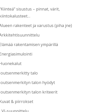
"Kiinteä" sisustus – pinnat, värit,
kiintokalusteet…
Alueen rakenteet ja varustus (piha jne)
Arkkitehtisuunnittelu
Elämää rakentamisen ympärillä
Energiasimulointi
Huonekalut
Joutsenmerkitty talo
Joutsenmerkityn talon hyödyt
Joutsenmerkityn talon kriteerit
Kuvat & piirrokset
LVI-suunnittelu