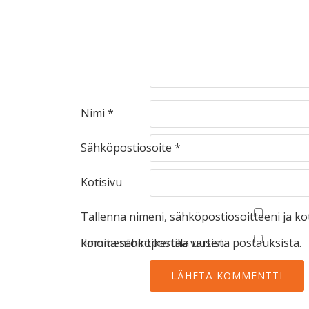
Nimi
*
Sähköpostiosoite
*
Kotisivu
Tallenna nimeni, sähköpostiosoitteeni ja k
kommentointikertaa varten.
Ilmoita sähköpostilla uusista postauksista.