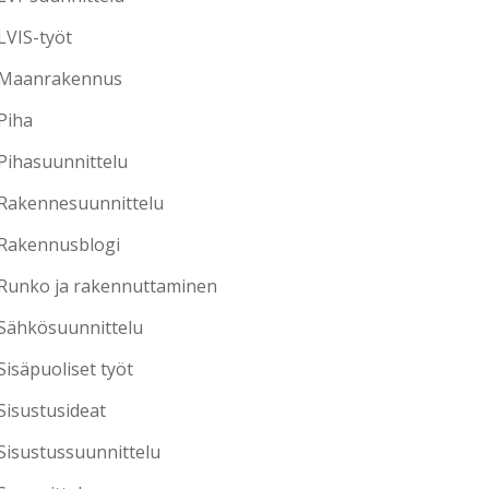
LVIS-työt
Maanrakennus
Piha
Pihasuunnittelu
Rakennesuunnittelu
Rakennusblogi
Runko ja rakennuttaminen
Sähkösuunnittelu
Sisäpuoliset työt
Sisustusideat
Sisustussuunnittelu