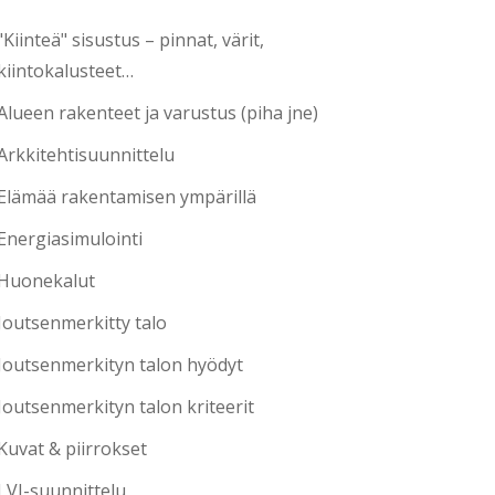
"Kiinteä" sisustus – pinnat, värit,
kiintokalusteet…
Alueen rakenteet ja varustus (piha jne)
Arkkitehtisuunnittelu
Elämää rakentamisen ympärillä
Energiasimulointi
Huonekalut
Joutsenmerkitty talo
Joutsenmerkityn talon hyödyt
Joutsenmerkityn talon kriteerit
Kuvat & piirrokset
LVI-suunnittelu