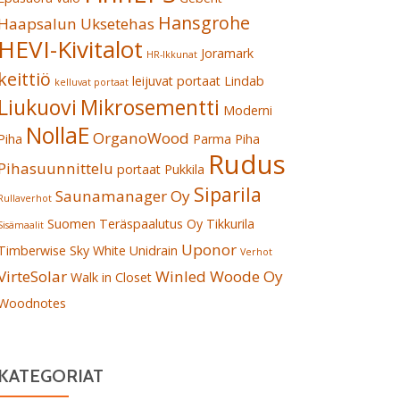
Hansgrohe
Haapsalun Uksetehas
HEVI-Kivitalot
Joramark
HR-Ikkunat
keittiö
leijuvat portaat
Lindab
kelluvat portaat
Liukuovi
Mikrosementti
Moderni
NollaE
OrganoWood
Piha
Parma
Piha
Rudus
Pihasuunnittelu
portaat
Pukkila
Siparila
Saunamanager Oy
Rullaverhot
Suomen Teräspaalutus Oy
Tikkurila
Sisämaalit
Uponor
Timberwise Sky White
Unidrain
Verhot
VirteSolar
Winled
Woode Oy
Walk in Closet
Woodnotes
KATEGORIAT