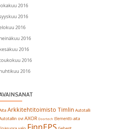
lokakuu 2016
syyskuu 2016
elokuu 2016
heinäkuu 2016
kesäkuu 2016
toukokuu 2016
huhtikuu 2016
AVAINSANAT
Arkkitehtitoimisto Timlin
Aita
Autotalli
AXOR
Autotallin ovi
Elementti-aita
Doortech
FinnEPS
Epäsuora valo
Geberit